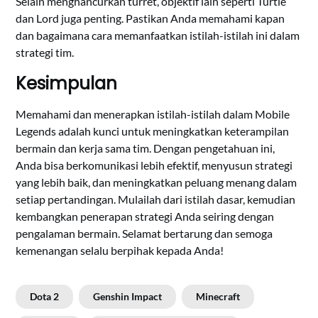
Selain menghancurkan turret, objektif lain seperti Turtle
dan Lord juga penting. Pastikan Anda memahami kapan
dan bagaimana cara memanfaatkan istilah-istilah ini dalam
strategi tim.
Kesimpulan
Memahami dan menerapkan istilah-istilah dalam Mobile
Legends adalah kunci untuk meningkatkan keterampilan
bermain dan kerja sama tim. Dengan pengetahuan ini,
Anda bisa berkomunikasi lebih efektif, menyusun strategi
yang lebih baik, dan meningkatkan peluang menang dalam
setiap pertandingan. Mulailah dari istilah dasar, kemudian
kembangkan penerapan strategi Anda seiring dengan
pengalaman bermain. Selamat bertarung dan semoga
kemenangan selalu berpihak kepada Anda!
Dota 2
Genshin Impact
Minecraft