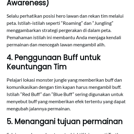
Awareness)
Selalu perhatikan posisi hero lawan dan rekan tim melalui
peta. Istilah-istilah seperti “Roaming” dan “Jungling”
menggambarkan strategi pergerakan di dalam peta.
Pemahaman istilah ini membantu Anda menjaga kendali
permainan dan mencegah lawan mengambil alih.
4.
Penggunaan Buff untuk
Keuntungan Tim
Pelajari lokasi monster jungle yang memberikan buff dan
komunikasikan dengan tim kapan harus mengambil buff.
Istilah “Red Buff” dan “Blue Buff” sering digunakan untuk
menyebut buff yang memberikan efek tertentu yang dapat
mengubah jalannya permainan.
5.
Menangani tujuan permainan