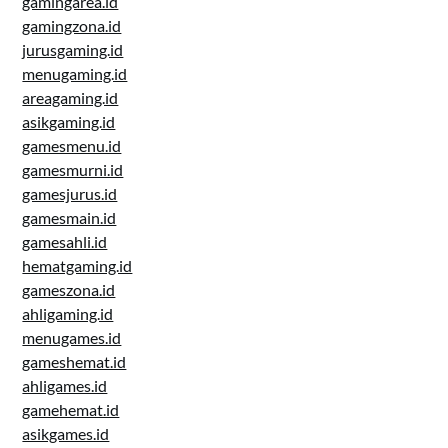
gamingarea.id
gamingzona.id
jurusgaming.id
menugaming.id
areagaming.id
asikgaming.id
gamesmenu.id
gamesmurni.id
gamesjurus.id
gamesmain.id
gamesahli.id
hematgaming.id
gameszona.id
ahligaming.id
menugames.id
gameshemat.id
ahligames.id
gamehemat.id
asikgames.id