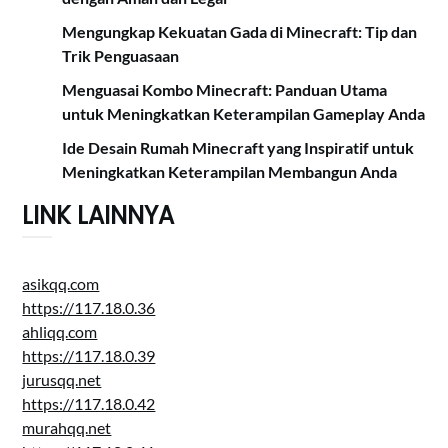
Mengungkap Kekuatan Gada di Minecraft: Tip dan
Trik Penguasaan
Menguasai Kombo Minecraft: Panduan Utama
untuk Meningkatkan Keterampilan Gameplay Anda
Ide Desain Rumah Minecraft yang Inspiratif untuk
Meningkatkan Keterampilan Membangun Anda
LINK LAINNYA
asikqq.com
https://117.18.0.36
ahliqq.com
https://117.18.0.39
jurusqq.net
https://117.18.0.42
murahqq.net