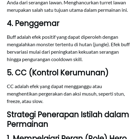
Anda dari serangan lawan. Menghancurkan turret lawan
merupakan salah satu tujuan utama dalam permainan ini.
4.
Penggemar
Buff adalah efek positif yang dapat diperoleh dengan
mengalahkan monster tertentu di hutan (jungle). Efek buff
bervariasi mulai dari peningkatan kekuatan serangan
hingga pengurangan cooldown skill.
5.
CC (Kontrol Kerumunan)
CC adalah efek yang dapat mengganggu atau
menghentikan pergerakan dan aksi musuh, seperti stun,
freeze, atau slow.
Strategi Penerapan Istilah dalam
Permainan
1.
Mempelajari Peran (Role) Hero