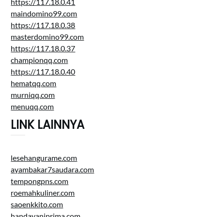
https://117.18.0.41
maindomino99.com
https://117.18.0.38
masterdomino99.com
https://117.18.0.37
championqq.com
https://117.18.0.40
hematqq.com
murniqq.com
menuqq.com
LINK LAINNYA
lesehangurame.com
ayambakar7saudara.com
tempongpns.com
roemahkuliner.com
saoenkkito.com
handayaniprima.com