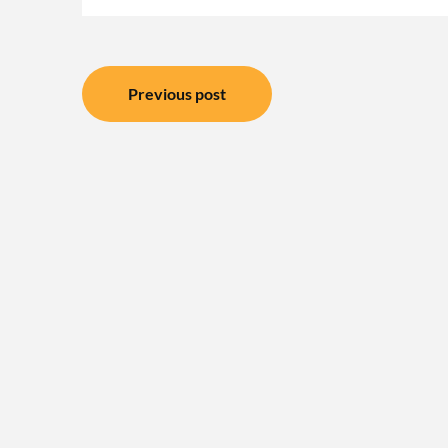
Post
Previous post
navigation