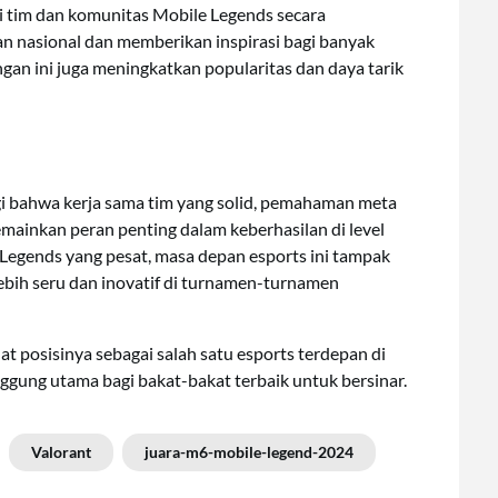
tim dan komunitas Mobile Legends secara
an nasional dan memberikan inspirasi bagi banyak
ngan ini juga meningkatkan popularitas dan daya tarik
i bahwa kerja sama tim yang solid, pemahaman meta
inkan peran penting dalam keberhasilan di level
Legends yang pesat, masa depan esports ini tampak
ebih seru dan inovatif di turnamen-turnamen
t posisinya sebagai salah satu esports terdepan di
gung utama bagi bakat-bakat terbaik untuk bersinar.
Valorant
juara-m6-mobile-legend-2024