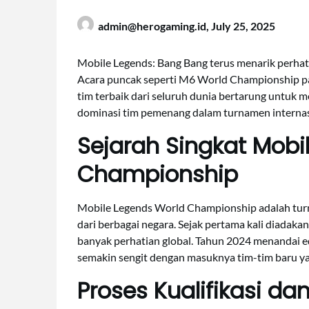
admin@herogaming.id
,
July 25, 2025
Mobile Legends: Bang Bang terus menarik perhat
Acara puncak seperti M6 World Championship pa
tim terbaik dari seluruh dunia bertarung untuk 
dominasi tim pemenang dalam turnamen internasio
Sejarah Singkat Mobi
Championship
Mobile Legends World Championship adalah tu
dari berbagai negara. Sejak pertama kali diadaka
banyak perhatian global. Tahun 2024 menandai ed
semakin sengit dengan masuknya tim-tim baru 
Proses Kualifikasi da