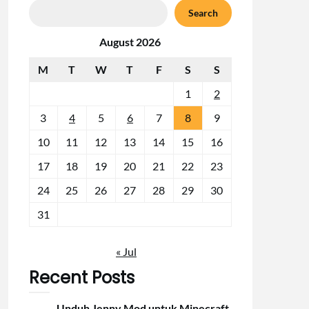
Search
August 2026
M
T
W
T
F
S
S
1
2
3
4
5
6
7
8
9
10
11
12
13
14
15
16
17
18
19
20
21
22
23
24
25
26
27
28
29
30
31
« Jul
Recent Posts
Unduh Jenny Mod untuk Minecraft