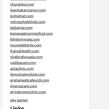
chungiwa.com
ikanbakarcianjur.com
kpjisehat.com
mitrasehatklinik.com
kpbanjar.com
kemanggisanmedical.com
kliniknirmala.com
nouvelleklinik.com
KainaHealth.com
shabirahusada.com
yadikacare.com
astaclinic.com
ibnusinalombok.com
grahamedicalkurdi.com
dyanzacare.com
griyabromoclinic.com
pkv games