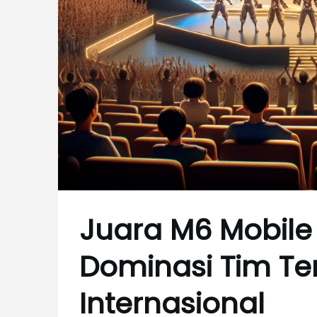
Juara M6 Mobile
Dominasi Tim Te
Internasional