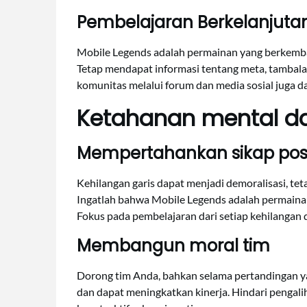
Pembelajaran Berkelanjuta
Mobile Legends adalah permainan yang berkemban
Tetap mendapat informasi tentang meta, tambalan
komunitas melalui forum dan media sosial juga
Ketahanan mental da
Mempertahankan sikap posi
Kehilangan garis dapat menjadi demoralisasi, tet
Ingatlah bahwa Mobile Legends adalah permainan 
Fokus pada pembelajaran dari setiap kehilangan
Membangun moral tim
Dorong tim Anda, bahkan selama pertandingan y
dan dapat meningkatkan kinerja. Hindari pengal