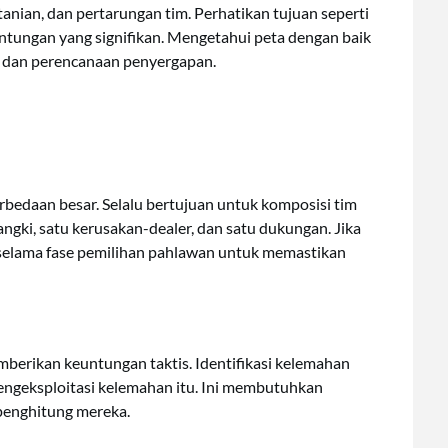
anian, dan pertarungan tim. Perhatikan tujuan seperti
ntungan yang signifikan. Mengetahui peta dengan baik
 dan perencanaan penyergapan.
edaan besar. Selalu bertujuan untuk komposisi tim
gki, satu kerusakan-dealer, dan satu dukungan. Jika
selama fase pemilihan pahlawan untuk memastikan
erikan keuntungan taktis. Identifikasi kelemahan
engeksploitasi kelemahan itu. Ini membutuhkan
penghitung mereka.