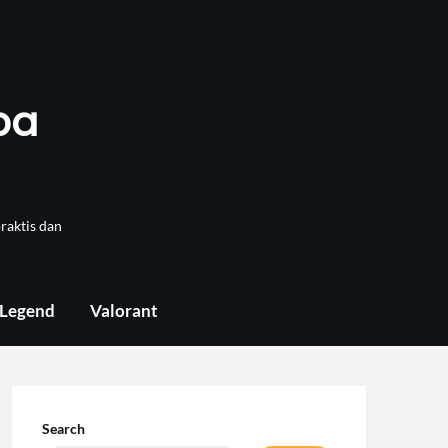
pa
praktis dan
 Legend
Valorant
Search