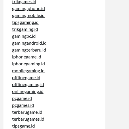
trikgames.id
gamingiphone.id
gamingmobile.id
tipsgaming.id
trikgaming.id
gamingpc.id
gamingandroid.id
gamingterbaru.id
iphonegame.id
iphonegaming.id
mobilegaming.id
offlinegame.id
offlinegaming.id
onlinegaming.id
pcgame.id
pcgames.id
terbarugame.id
terbarugames.id
tipsgame.id