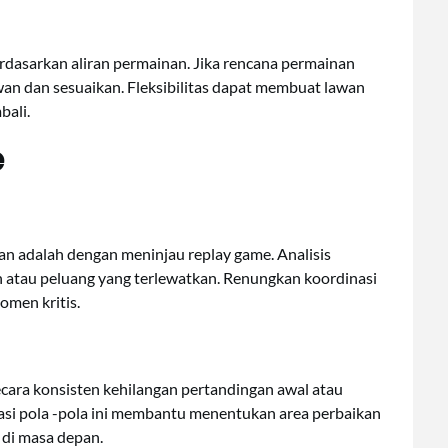
rdasarkan aliran permainan. Jika rencana permainan
awan dan sesuaikan. Fleksibilitas dapat membuat lawan
bali.
e
ahan adalah dengan meninjau replay game. Analisis
 atau peluang yang terlewatkan. Renungkan koordinasi
men kritis.
cara konsisten kehilangan pertandingan awal atau
asi pola -pola ini membantu menentukan area perbaikan
 di masa depan.