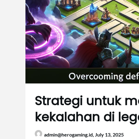
Strategi untuk 
kekalahan di leg
admin@herogaming.id
,
July 13, 2025