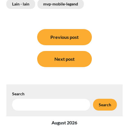
Lain - lain
mvp-mobile-legend
Post
Previous post
navigation
Next post
Search
Search
August 2026