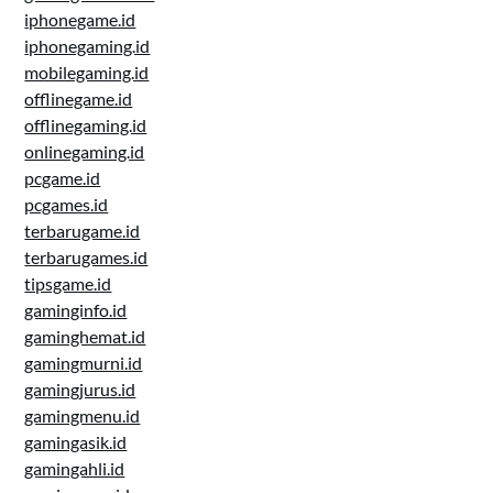
iphonegame.id
iphonegaming.id
mobilegaming.id
offlinegame.id
offlinegaming.id
onlinegaming.id
pcgame.id
pcgames.id
terbarugame.id
terbarugames.id
tipsgame.id
gaminginfo.id
gaminghemat.id
gamingmurni.id
gamingjurus.id
gamingmenu.id
gamingasik.id
gamingahli.id