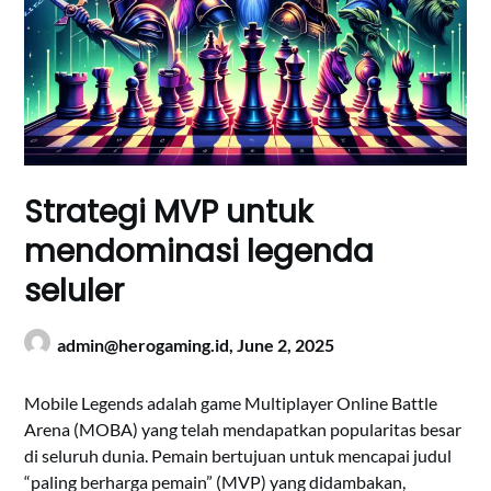
Strategi MVP untuk
mendominasi legenda
seluler
admin@herogaming.id
,
June 2, 2025
Mobile Legends adalah game Multiplayer Online Battle
Arena (MOBA) yang telah mendapatkan popularitas besar
di seluruh dunia. Pemain bertujuan untuk mencapai judul
“paling berharga pemain” (MVP) yang didambakan,