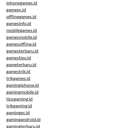
iphonegames.id
gamepc.id
offlinegames.id
gamesinfo.id
mobilegames.id
gamesmobile.id
gamesoffline.id
gamesterbaru.id
gamestips.id
gameterbaru.id
gamestrik.id
trikgames.id
gamingiphone.id
gamingmobile.id
tipsgaming.id
trikgaming.id
gamingpc.id
gamingandroid.id
gamingterbaru.id