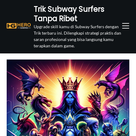
Skip
Trik Subway Surfers
to
Tanpa Ribet
content
Upgrade skill kamu di Subway Surfers dengan
Trik terbaru ini. Dilengkapi strategi praktis dan
saran profesional yang bisa langsung kamu
terapkan dalam game.