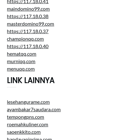
https://117.18.0.41
maindomino99.com
https://117.18.0.38
masterdomino99.com
https://117.18.0.37
championqq.com
https://117.18.0.40
hematqq.com
murniqq.com
menuqq.com
LINK LAINNYA
lesehangurame.com
ayambakar7saudara.com
tempongpns.com
roemahkuliner.com
saoenkkito.com
handayaniprima.com