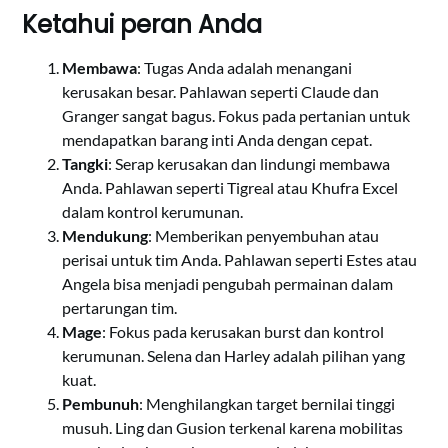
Ketahui peran Anda
Membawa
: Tugas Anda adalah menangani
kerusakan besar. Pahlawan seperti Claude dan
Granger sangat bagus. Fokus pada pertanian untuk
mendapatkan barang inti Anda dengan cepat.
Tangki
: Serap kerusakan dan lindungi membawa
Anda. Pahlawan seperti Tigreal atau Khufra Excel
dalam kontrol kerumunan.
Mendukung
: Memberikan penyembuhan atau
perisai untuk tim Anda. Pahlawan seperti Estes atau
Angela bisa menjadi pengubah permainan dalam
pertarungan tim.
Mage
: Fokus pada kerusakan burst dan kontrol
kerumunan. Selena dan Harley adalah pilihan yang
kuat.
Pembunuh
: Menghilangkan target bernilai tinggi
musuh. Ling dan Gusion terkenal karena mobilitas