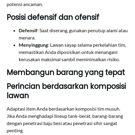
potensi ancaman.
Posisi defensif dan ofensif
Defensif
: Saat diserang, gunakan penutup alami atau
menara.
Menyinggung
: Lawan sayap selama perkelahian tim,
memastikan Anda diposisikan untuk menangani
kerusakan maksimal sambil meminimalkan risiko.
Membangun barang yang tepat
Perincian berdasarkan komposisi
lawan
Adaptasi item Anda berdasarkan komposisi tim musuh.
Jika Anda menghadapi lineup tank-berat, barang-barang
dengan penetrasi baju besi atau penetrasi sihir sangat
penting.