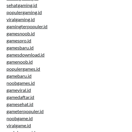
sehatgaming.id
populergaming.id
viralgaming.id
gamingterpopuler.id
gamesnoob.id
gamespro.id
gamesbaru.id
gamesdownload.id
gamenoob.id
populergames.id
gamebaru.id
noobgames.id
gameviral.id
gamedaftar.id
gamesehat.id
gameterpopuler.id
noobgame.id
viralgame.id