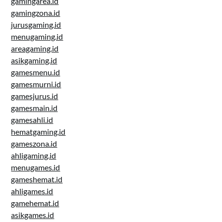
gamingarea.id
gamingzona.id
jurusgaming.id
menugaming.id
areagaming.id
asikgaming.id
gamesmenu.id
gamesmurni.id
gamesjurus.id
gamesmain.id
gamesahli.id
hematgaming.id
gameszona.id
ahligaming.id
menugames.id
gameshemat.id
ahligames.id
gamehemat.id
asikgames.id