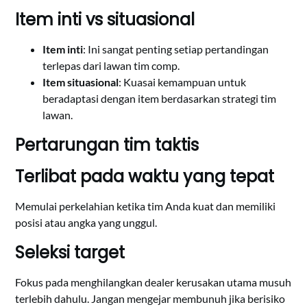
Item inti vs situasional
Item inti
: Ini sangat penting setiap pertandingan
terlepas dari lawan tim comp.
Item situasional
: Kuasai kemampuan untuk
beradaptasi dengan item berdasarkan strategi tim
lawan.
Pertarungan tim taktis
Terlibat pada waktu yang tepat
Memulai perkelahian ketika tim Anda kuat dan memiliki
posisi atau angka yang unggul.
Seleksi target
Fokus pada menghilangkan dealer kerusakan utama musuh
terlebih dahulu. Jangan mengejar membunuh jika berisiko