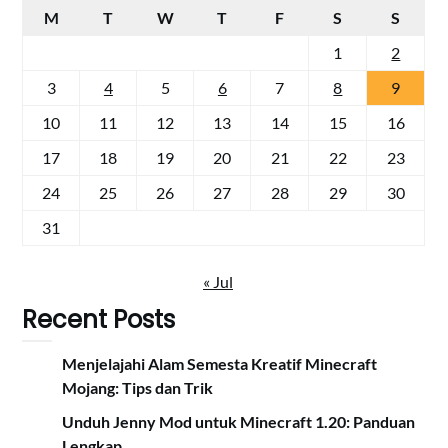
M
T
W
T
F
S
S
1
2
3
4
5
6
7
8
9
10
11
12
13
14
15
16
17
18
19
20
21
22
23
24
25
26
27
28
29
30
31
« Jul
Recent Posts
Menjelajahi Alam Semesta Kreatif Minecraft
Mojang: Tips dan Trik
Unduh Jenny Mod untuk Minecraft 1.20: Panduan
Lengkap