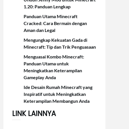
1.20: Panduan Lengkap
Panduan Utama Minecraft
Cracked: Cara Bermain dengan
Aman dan Legal
Mengungkap Kekuatan Gada di
Minecraft: Tip dan Trik Penguasaan
Menguasai Kombo Minecraft:
Panduan Utama untuk
Meningkatkan Keterampilan
Gameplay Anda
Ide Desain Rumah Minecraft yang
Inspiratif untuk Meningkatkan
Keterampilan Membangun Anda
LINK LAINNYA