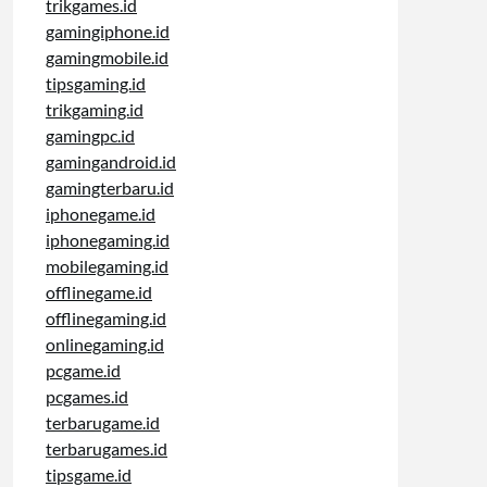
trikgames.id
gamingiphone.id
gamingmobile.id
tipsgaming.id
trikgaming.id
gamingpc.id
gamingandroid.id
gamingterbaru.id
iphonegame.id
iphonegaming.id
mobilegaming.id
offlinegame.id
offlinegaming.id
onlinegaming.id
pcgame.id
pcgames.id
terbarugame.id
terbarugames.id
tipsgame.id