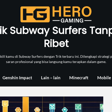
rik Subway Surfers Tan
Ribet
ill kamu di Subway Surfers dengan Trik terbaru ini. Dilengkapi strategi 
saran profesional yang bisa langsung kamu terapkan dalam game.
Genshin Impact
Lain – lain
Minecraft
Mobile