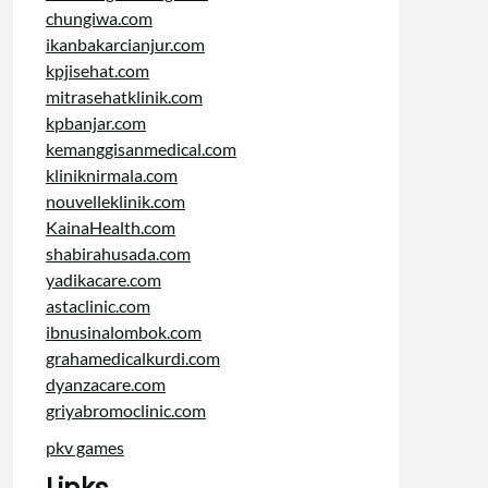
chungiwa.com
ikanbakarcianjur.com
kpjisehat.com
mitrasehatklinik.com
kpbanjar.com
kemanggisanmedical.com
kliniknirmala.com
nouvelleklinik.com
KainaHealth.com
shabirahusada.com
yadikacare.com
astaclinic.com
ibnusinalombok.com
grahamedicalkurdi.com
dyanzacare.com
griyabromoclinic.com
pkv games