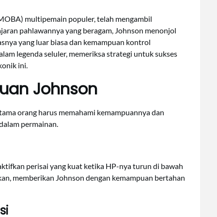
(MOBA) multipemain populer, telah mengambil
jajaran pahlawannya yang beragam, Johnson menonjol
asnya yang luar biasa dan kemampuan kontrol
alam legenda seluler, memeriksa strategi untuk sukses
nik ini.
an Johnson
pertama orang harus memahami kemampuannya dan
 dalam permainan.
tifkan perisai yang kuat ketika HP-nya turun di bawah
usakan, memberikan Johnson dengan kemampuan bertahan
si