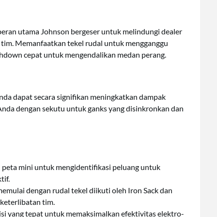
 peran utama Johnson bergeser untuk melindungi dealer
n tim. Memanfaatkan tekel rudal untuk mengganggu
chdown cepat untuk mengendalikan medan perang.
Anda dapat secara signifikan meningkatkan dampak
nda dengan sekutu untuk ganks yang disinkronkan dan
peta mini untuk mengidentifikasi peluang untuk
if.
ulai dengan rudal tekel diikuti oleh Iron Sack dan
eterlibatan tim.
isi yang tepat untuk memaksimalkan efektivitas elektro-