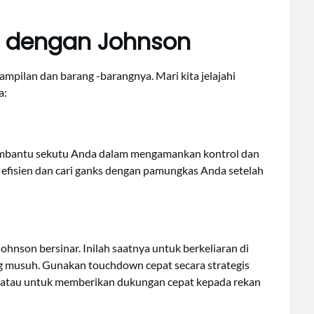
es dengan Johnson
ilan dan barang -barangnya. Mari kita jelajahi
a:
embantu sekutu Anda dalam mengamankan kontrol dan
 efisien dan cari ganks dengan pamungkas Anda setelah
hnson bersinar. Inilah saatnya untuk berkeliaran di
g musuh. Gunakan touchdown cepat secara strategis
atau untuk memberikan dukungan cepat kepada rekan