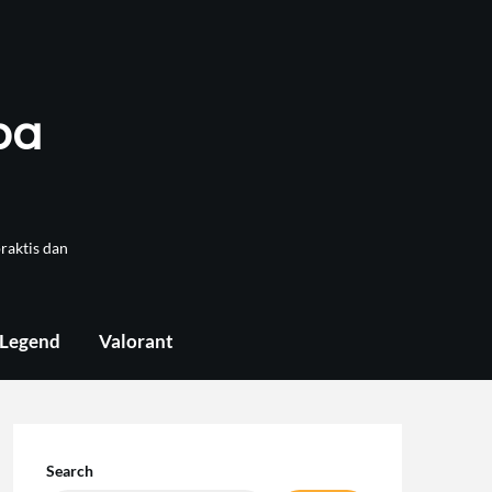
pa
praktis dan
 Legend
Valorant
Search