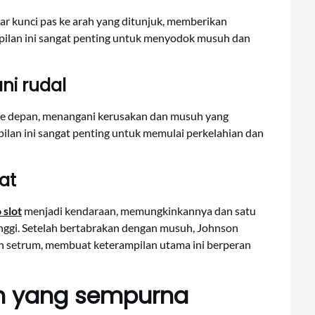
 kunci pas ke arah yang ditunjuk, memberikan
mpilan ini sangat penting untuk menyodok musuh dan
ni rudal
e depan, menangani kerusakan dan musuh yang
lan ini sangat penting untuk memulai perkelahian dan
at
 slot
menjadi kendaraan, memungkinkannya dan satu
inggi. Setelah bertabrakan dengan musuh, Johnson
 setrum, membuat keterampilan utama ini berperan
 yang sempurna