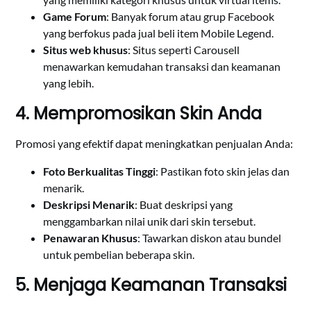
Game Forum
: Banyak forum atau grup Facebook
yang berfokus pada jual beli item Mobile Legend.
Situs web khusus
: Situs seperti Carousell
menawarkan kemudahan transaksi dan keamanan
yang lebih.
4. Mempromosikan Skin Anda
Promosi yang efektif dapat meningkatkan penjualan Anda:
Foto Berkualitas Tinggi
: Pastikan foto skin jelas dan
menarik.
Deskripsi Menarik
: Buat deskripsi yang
menggambarkan nilai unik dari skin tersebut.
Penawaran Khusus
: Tawarkan diskon atau bundel
untuk pembelian beberapa skin.
5. Menjaga Keamanan Transaksi