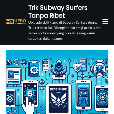
Skip
Trik Subway Surfers
to
Tanpa Ribet
content
Upgrade skill kamu di Subway Surfers dengan
Trik terbaru ini. Dilengkapi strategi praktis dan
saran profesional yang bisa langsung kamu
terapkan dalam game.