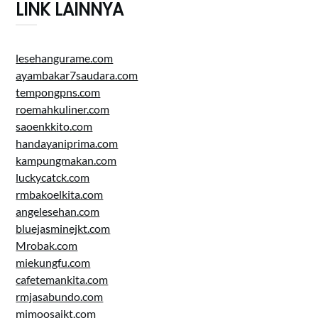
LINK LAINNYA
lesehangurame.com
ayambakar7saudara.com
tempongpns.com
roemahkuliner.com
saoenkkito.com
handayaniprima.com
kampungmakan.com
luckycatck.com
rmbakoelkita.com
angelesehan.com
bluejasminejkt.com
Mrobak.com
miekungfu.com
cafetemankita.com
rmjasabundo.com
mimoosajkt.com