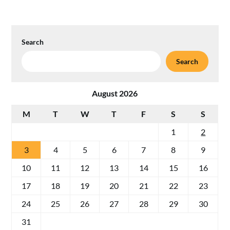
Search
Search
August 2026
M
T
W
T
F
S
S
1
2
3
4
5
6
7
8
9
10
11
12
13
14
15
16
17
18
19
20
21
22
23
24
25
26
27
28
29
30
31