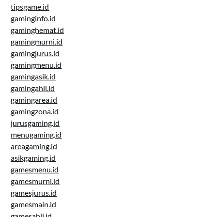
tipsgame.id
gaminginfo.id
gaminghemat.id
gamingmurni.id
gamingjurus.id
gamingmenu.id
gamingasik.id
gamingahli.id
gamingarea.id
gamingzona.id
jurusgaming.id
menugaming.id
areagaming.id
asikgaming.id
gamesmenu.id
gamesmurni.id
gamesjurus.id
gamesmain.id
gamesahli.id