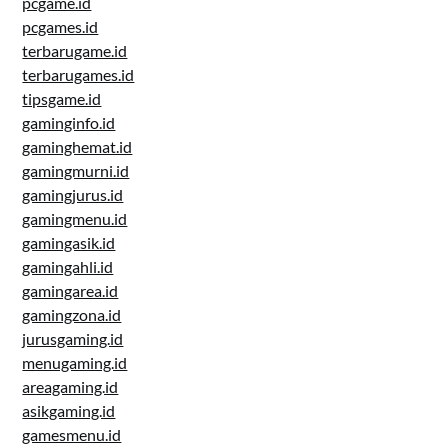
pcgame.id
pcgames.id
terbarugame.id
terbarugames.id
tipsgame.id
gaminginfo.id
gaminghemat.id
gamingmurni.id
gamingjurus.id
gamingmenu.id
gamingasik.id
gamingahli.id
gamingarea.id
gamingzona.id
jurusgaming.id
menugaming.id
areagaming.id
asikgaming.id
gamesmenu.id