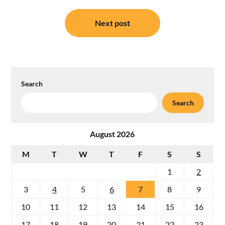
Next post
Search
Search
August 2026
M
T
W
T
F
S
S
1
2
3
4
5
6
7
8
9
10
11
12
13
14
15
16
17
18
19
20
21
22
23