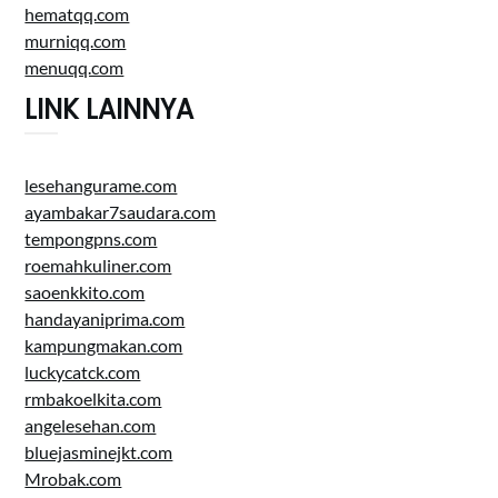
hematqq.com
murniqq.com
menuqq.com
LINK LAINNYA
lesehangurame.com
ayambakar7saudara.com
tempongpns.com
roemahkuliner.com
saoenkkito.com
handayaniprima.com
kampungmakan.com
luckycatck.com
rmbakoelkita.com
angelesehan.com
bluejasminejkt.com
Mrobak.com