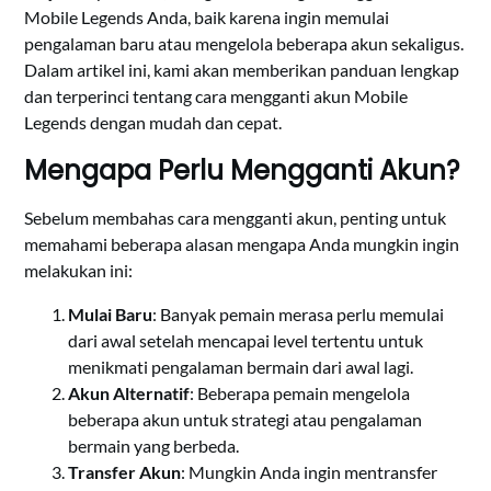
Mobile Legends Anda, baik karena ingin memulai
pengalaman baru atau mengelola beberapa akun sekaligus.
Dalam artikel ini, kami akan memberikan panduan lengkap
dan terperinci tentang cara mengganti akun Mobile
Legends dengan mudah dan cepat.
Mengapa Perlu Mengganti Akun?
Sebelum membahas cara mengganti akun, penting untuk
memahami beberapa alasan mengapa Anda mungkin ingin
melakukan ini:
Mulai Baru
: Banyak pemain merasa perlu memulai
dari awal setelah mencapai level tertentu untuk
menikmati pengalaman bermain dari awal lagi.
Akun Alternatif
: Beberapa pemain mengelola
beberapa akun untuk strategi atau pengalaman
bermain yang berbeda.
Transfer Akun
: Mungkin Anda ingin mentransfer