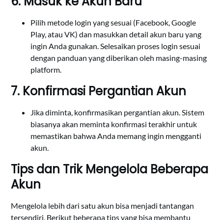
6. Masuk ke Akun Baru
Pilih metode login yang sesuai (Facebook, Google
Play, atau VK) dan masukkan detail akun baru yang
ingin Anda gunakan. Selesaikan proses login sesuai
dengan panduan yang diberikan oleh masing-masing
platform.
7. Konfirmasi Pergantian Akun
Jika diminta, konfirmasikan pergantian akun. Sistem
biasanya akan meminta konfirmasi terakhir untuk
memastikan bahwa Anda memang ingin mengganti
akun.
Tips dan Trik Mengelola Beberapa
Akun
Mengelola lebih dari satu akun bisa menjadi tantangan
tersendiri. Berikut beberapa tips yang bisa membantu