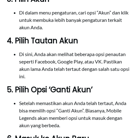
Di dalam menu pengaturan, cari opsi “Akun” dan klik
untuk membuka lebih banyak pengaturan terkait
akun Anda.
4. Pilih Tautan Akun
Di sini, Anda akan melihat beberapa opsi penautan
seperti Facebook, Google Play, atau VK. Pastikan
akun lama Anda telah tertaut dengan salah satu opsi
ini.
5. Pilih Opsi ‘Ganti Akun’
Setelah memastikan akun Anda telah tertaut, Anda
bisa memilih opsi “Ganti Akun”. Biasanya, Mobile
Legends akan memberi opsi untuk masuk dengan
akun yang berbeda.