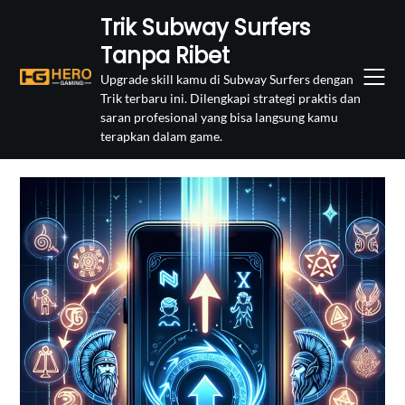
Skip
Trik Subway Surfers
to
Tanpa Ribet
content
Upgrade skill kamu di Subway Surfers dengan
Trik terbaru ini. Dilengkapi strategi praktis dan
saran profesional yang bisa langsung kamu
terapkan dalam game.