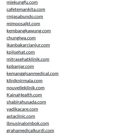
miekungfu.com
cafetemankita.com
rmjasabundo.com
mimoosajkt.com
kembangkawung.com
chungiwa.com
ikanbakarcianjur.com
kpjisehat.com
mitrasehatklinik.com
kpbanjar.com
kemanggisanmedical.com
kliniknirmala.com
nouvelleklinik.com
KainaHealth.com
shabirahusada.com
yadikacare.com
astaclinic.com
ibnusinalombok.com
grahamedicalkurdi.com