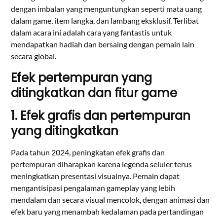
dengan imbalan yang menguntungkan seperti mata uang
dalam game, item langka, dan lambang eksklusif. Terlibat
dalam acara ini adalah cara yang fantastis untuk
mendapatkan hadiah dan bersaing dengan pemain lain
secara global.
Efek pertempuran yang
ditingkatkan dan fitur game
1. Efek grafis dan pertempuran
yang ditingkatkan
Pada tahun 2024, peningkatan efek grafis dan
pertempuran diharapkan karena legenda seluler terus
meningkatkan presentasi visualnya. Pemain dapat
mengantisipasi pengalaman gameplay yang lebih
mendalam dan secara visual mencolok, dengan animasi dan
efek baru yang menambah kedalaman pada pertandingan