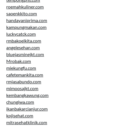
roemahkuliner.com
saoenkkito.com
handayaniprima.com
kampungmakan.com
luckycatck.com
rmbakoelkita.com
angelesehan.com
bluejasminejkt.com
Mrobak.com
miekungfu.com
cafetemankita.com
rmjasabundo.com
mimoosajkt.com
kembangkawung.com
chungiwa.com
ikanbakarcianjur.com
kpjisehat.com
mitrasehatklinik.com