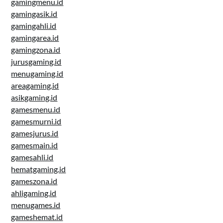
gamingmenu.id
gamingasik.id
gamingahli.id
gamingarea.id
gamingzona.id
jurusgaming.id
menugaming.id
areagaming.id
asikgaming.id
gamesmenu.id
gamesmurni.id
gamesjurus.id
gamesmain.id
gamesahli.id
hematgaming.id
gameszona.id
ahligaming.id
menugames.id
gameshemat.id