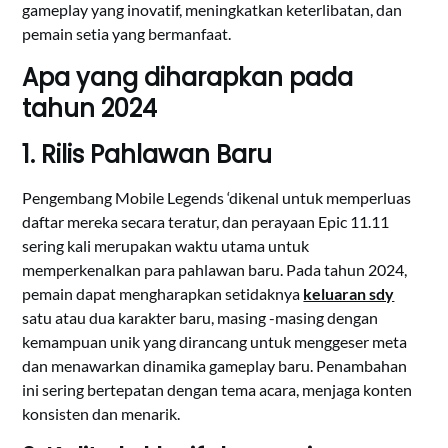
gameplay yang inovatif, meningkatkan keterlibatan, dan
pemain setia yang bermanfaat.
Apa yang diharapkan pada
tahun 2024
1. Rilis Pahlawan Baru
Pengembang Mobile Legends ‘dikenal untuk memperluas
daftar mereka secara teratur, dan perayaan Epic 11.11
sering kali merupakan waktu utama untuk
memperkenalkan para pahlawan baru. Pada tahun 2024,
pemain dapat mengharapkan setidaknya
keluaran sdy
satu atau dua karakter baru, masing -masing dengan
kemampuan unik yang dirancang untuk menggeser meta
dan menawarkan dinamika gameplay baru. Penambahan
ini sering bertepatan dengan tema acara, menjaga konten
konsisten dan menarik.