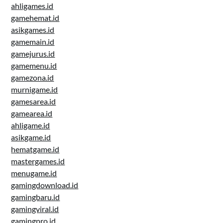
ahligames.id
gamehemat.id
asikgames.id
gamemain.id
gamejurus.id
gamemenu.id
gamezona.id
murnigame.id
gamesarea.id
gamearea.id
ahligame.id
asikgame.id
hematgame.id
mastergames.id
menugame.id
gamingdownload.id
gamingbaru.id
gamingviral.id
gamingpro.id