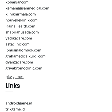
kpbanjar.com
kemanggisanmedical.com
kliniknirmala.com
nouvelleklinik.com
KainaHealth.com
shabirahusada.com
yadikacare.com
astaclinic.com
ibnusinalombok.com
grahamedicalkurdi.com
dyanzacare.com
griyabromoclinic.com
pkv games
Links
androidgame.id
trikgame.id