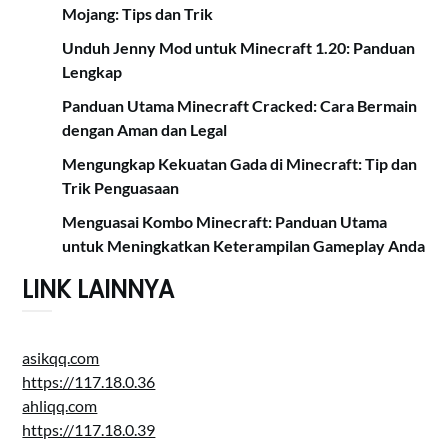
Mojang: Tips dan Trik
Unduh Jenny Mod untuk Minecraft 1.20: Panduan
Lengkap
Panduan Utama Minecraft Cracked: Cara Bermain
dengan Aman dan Legal
Mengungkap Kekuatan Gada di Minecraft: Tip dan
Trik Penguasaan
Menguasai Kombo Minecraft: Panduan Utama
untuk Meningkatkan Keterampilan Gameplay Anda
LINK LAINNYA
asikqq.com
https://117.18.0.36
ahliqq.com
https://117.18.0.39