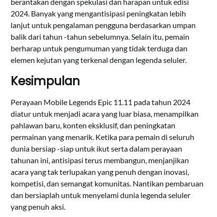
berantakan dengan spekulasi dan harapan untuk edisi
2024. Banyak yang mengantisipasi peningkatan lebih
lanjut untuk pengalaman pengguna berdasarkan umpan
balik dari tahun -tahun sebelumnya. Selain itu, pemain
berharap untuk pengumuman yang tidak terduga dan
elemen kejutan yang terkenal dengan legenda seluler.
Kesimpulan
Perayaan Mobile Legends Epic 11.11 pada tahun 2024
diatur untuk menjadi acara yang luar biasa, menampilkan
pahlawan baru, konten eksklusif, dan peningkatan
permainan yang menarik. Ketika para pemain di seluruh
dunia bersiap -siap untuk ikut serta dalam perayaan
tahunan ini, antisipasi terus membangun, menjanjikan
acara yang tak terlupakan yang penuh dengan inovasi,
kompetisi, dan semangat komunitas. Nantikan pembaruan
dan bersiaplah untuk menyelami dunia legenda seluler
yang penuh aksi.