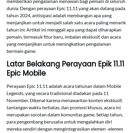
memberikan pengalaman menawan bagi pemain di seluruh
dunia. Dengan perayaan Epic 11.11 yang akan datang pada
tahun 2024, antisipasi adalah membangun apa yang
menjanjikan untuk menjadi salah satu acara paling menarik
tahun ini. Artikel ini menggali apa yang dapat diharapkan
pemain, termasuk fitur baru, imbalan eksklusif, dan acara
yang menjanjikan untuk meningkatkan pengalaman
bermain game.
Latar Belakang Perayaan Epik 11.11
Epic Mobile
Perayaan Epic 11.11 adalah acara tahunan dalam Mobile
Legends, yang secara tradisional diadakan pada 11
November. Dikenal karena menawarkan konten eksklusif,
tantangan waktu terbatas, dan promosi khusus, acara ini
merupakan sorotan dalam komunitas game. Setiap tahun,
para pengembang berusaha untuk mengalahkan diri
mereka sendiri dengan mengintegrasikan elemen -elemen