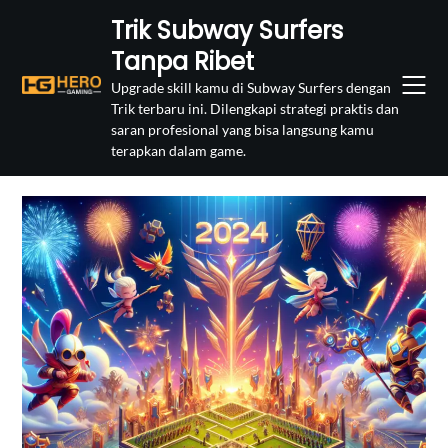
Skip
Trik Subway Surfers
to
Tanpa Ribet
content
Upgrade skill kamu di Subway Surfers dengan
Trik terbaru ini. Dilengkapi strategi praktis dan
saran profesional yang bisa langsung kamu
terapkan dalam game.