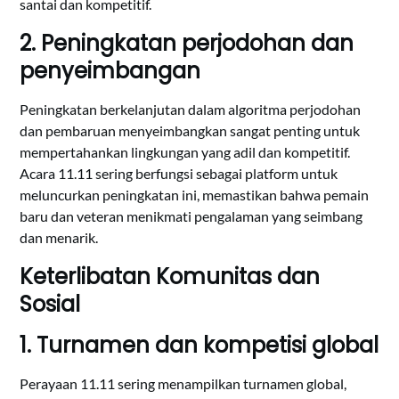
santai dan kompetitif.
2. Peningkatan perjodohan dan
penyeimbangan
Peningkatan berkelanjutan dalam algoritma perjodohan
dan pembaruan menyeimbangkan sangat penting untuk
mempertahankan lingkungan yang adil dan kompetitif.
Acara 11.11 sering berfungsi sebagai platform untuk
meluncurkan peningkatan ini, memastikan bahwa pemain
baru dan veteran menikmati pengalaman yang seimbang
dan menarik.
Keterlibatan Komunitas dan
Sosial
1. Turnamen dan kompetisi global
Perayaan 11.11 sering menampilkan turnamen global,