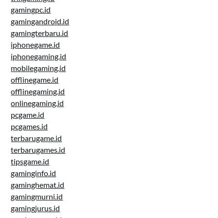
gamingpc.id
gamingandroid.id
gamingterbaru.id
iphonegame.id
iphonegaming.id
mobilegaming.id
offlinegame.id
offlinegaming.id
onlinegaming.id
pcgame.id
pcgames.id
terbarugame.id
terbarugames.id
tipsgame.id
gaminginfo.id
gaminghemat.id
gamingmurni.id
gamingjurus.id