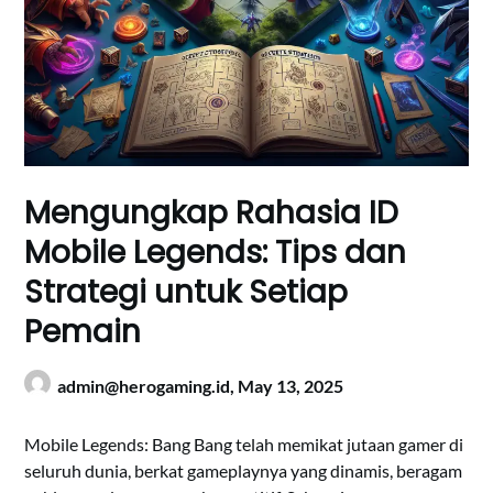
Mengungkap Rahasia ID
Mobile Legends: Tips dan
Strategi untuk Setiap
Pemain
admin@herogaming.id
,
May 13, 2025
Mobile Legends: Bang Bang telah memikat jutaan gamer di
seluruh dunia, berkat gameplaynya yang dinamis, beragam