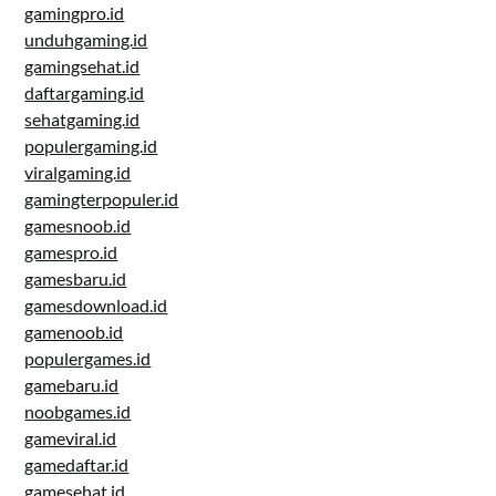
gamingpro.id
unduhgaming.id
gamingsehat.id
daftargaming.id
sehatgaming.id
populergaming.id
viralgaming.id
gamingterpopuler.id
gamesnoob.id
gamespro.id
gamesbaru.id
gamesdownload.id
gamenoob.id
populergames.id
gamebaru.id
noobgames.id
gameviral.id
gamedaftar.id
gamesehat.id