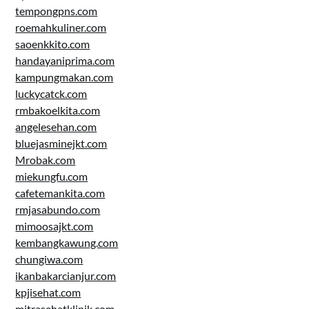
tempongpns.com
roemahkuliner.com
saoenkkito.com
handayaniprima.com
kampungmakan.com
luckycatck.com
rmbakoelkita.com
angelesehan.com
bluejasminejkt.com
Mrobak.com
miekungfu.com
cafetemankita.com
rmjasabundo.com
mimoosajkt.com
kembangkawung.com
chungiwa.com
ikanbakarcianjur.com
kpjisehat.com
mitrasehatklinik.com