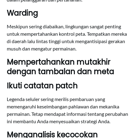
Warding
Meskipun sering diabaikan, lingkungan sangat penting
untuk mempertahankan kontrol peta. Tempatkan mereka
di daerah lalu lintas tinggi untuk mengantisipasi gerakan
musuh dan mengatur permainan.
Mempertahankan mutakhir
dengan tambalan dan meta
Ikuti catatan patch
Legenda seluler sering merilis pembaruan yang
memengaruhi keseimbangan pahlawan dan mekanika
permainan. Tetap mendapat informasi tentang perubahan
ini membantu Anda menyesuaikan strategi Anda.
Menganalisis kecocokan