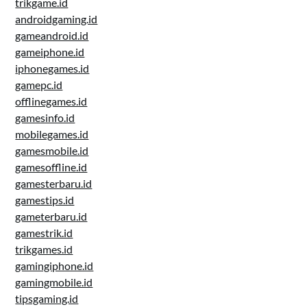
trikgame.id
androidgaming.id
gameandroid.id
gameiphone.id
iphonegames.id
gamepc.id
offlinegames.id
gamesinfo.id
mobilegames.id
gamesmobile.id
gamesoffline.id
gamesterbaru.id
gamestips.id
gameterbaru.id
gamestrik.id
trikgames.id
gamingiphone.id
gamingmobile.id
tipsgaming.id