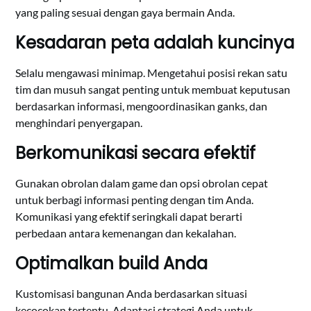
yang paling sesuai dengan gaya bermain Anda.
Kesadaran peta adalah kuncinya
Selalu mengawasi minimap. Mengetahui posisi rekan satu
tim dan musuh sangat penting untuk membuat keputusan
berdasarkan informasi, mengoordinasikan ganks, dan
menghindari penyergapan.
Berkomunikasi secara efektif
Gunakan obrolan dalam game dan opsi obrolan cepat
untuk berbagi informasi penting dengan tim Anda.
Komunikasi yang efektif seringkali dapat berarti
perbedaan antara kemenangan dan kekalahan.
Optimalkan build Anda
Kustomisasi bangunan Anda berdasarkan situasi
kecocokan tertentu. Adaptasi strategi Anda untuk