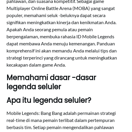
pahlawan, dan suasana kompetitif. Sebagai game
Multiplayer Online Battle Arena (MOBA) yang sangat
populer, memahami seluk -beluknya dapat secara
signifikan meningkatkan kinerja dan kenikmatan Anda.
Apakah Anda seorang pemula atau pemain
berpengalaman, membuka rahasia ID Mobile Legends
dapat membawa Anda menuju kemenangan. Panduan
komprehensif ini akan memandu Anda melalui tips dan
strategi terperinci yang dirancang untuk meningkatkan
kecakapan dalam game Anda.
Memahami dasar -dasar
legenda seluler
Apa itu legenda seluler?
Mobile Legends: Bang Bang adalah permainan strategi
real-time di mana pemain terlibat dalam pertempuran
berbasis tim. Setiap pemain mengendalikan pahlawan