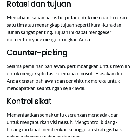
Rotasi dan tujuan
Memahami kapan harus berputar untuk membantu rekan
satu tim atau menangkap tujuan seperti kura -kura dan
Tuhan sangat penting. Tujuan ini dapat menggeser
momentum yang menguntungkan Anda.
Counter-picking
Selama pemilihan pahlawan, pertimbangkan untuk memilih
untuk mengeksploitasi kelemahan musuh. Biasakan diri
Anda dengan pahlawan dan penghitung mereka untuk
mendapatkan keuntungan sejak awal.
Kontrol sikat
Memanfaatkan semak untuk serangan mendadak dan
untuk mengaburkan visi musuh. Mengontrol bidang -
bidang ini dapat memberikan keunggulan strategis baik
dalam pelanggaran dan pertahanan.