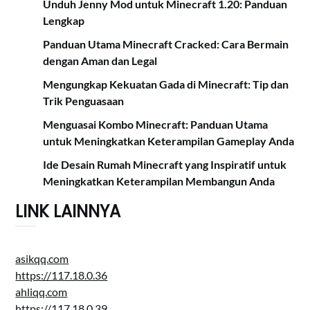
Unduh Jenny Mod untuk Minecraft 1.20: Panduan
Lengkap
Panduan Utama Minecraft Cracked: Cara Bermain
dengan Aman dan Legal
Mengungkap Kekuatan Gada di Minecraft: Tip dan
Trik Penguasaan
Menguasai Kombo Minecraft: Panduan Utama
untuk Meningkatkan Keterampilan Gameplay Anda
Ide Desain Rumah Minecraft yang Inspiratif untuk
Meningkatkan Keterampilan Membangun Anda
LINK LAINNYA
asikqq.com
https://117.18.0.36
ahliqq.com
https://117.18.0.39