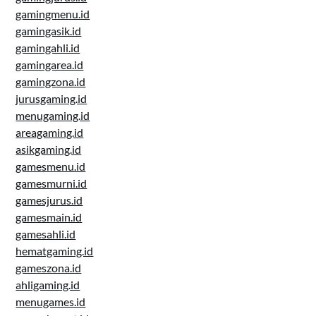
gamingmenu.id
gamingasik.id
gamingahli.id
gamingarea.id
gamingzona.id
jurusgaming.id
menugaming.id
areagaming.id
asikgaming.id
gamesmenu.id
gamesmurni.id
gamesjurus.id
gamesmain.id
gamesahli.id
hematgaming.id
gameszona.id
ahligaming.id
menugames.id