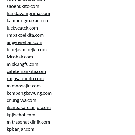
saoenkkito.com
handayaniprima.com
kampungmakan.com
luckycatck.com
rmbakoelkita.com
angelesehan.com
bluejasminejkt.com
Mrobak.com
miekungfu.com
cafetemankita.com
rmjasabundo.com
mimoosajkt.com
kembangkawung.com
chungiwa.com
ikanbakarcianjur.com
kpjisehat.com
mitrasehatklinik.com
kpbanjar.com