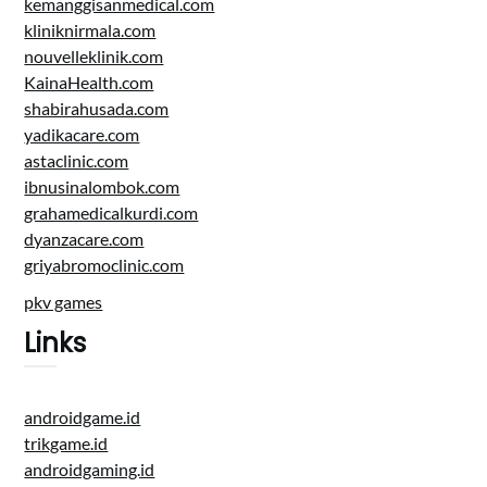
kemanggisanmedical.com
kliniknirmala.com
nouvelleklinik.com
KainaHealth.com
shabirahusada.com
yadikacare.com
astaclinic.com
ibnusinalombok.com
grahamedicalkurdi.com
dyanzacare.com
griyabromoclinic.com
pkv games
Links
androidgame.id
trikgame.id
androidgaming.id