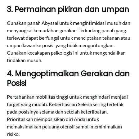
3. Permainan pikiran dan umpan
Gunakan panah Abyssal untuk mengintimidasi musuh dan
menyangkal kemudahan gerakan. Terkadang panah yang
terlewat dapat berfungsi untuk menciptakan tekanan atau
umpan lawan ke posisi yang tidak menguntungkan.
Gunakan kecakapan psikologis ini untuk mengendalikan
tindakan musuh.
4. Mengoptimalkan Gerakan dan
Posisi
Pertahankan mobilitas tinggi untuk menghindari menjadi
target yang mudah. Keberhasilan Selena sering terletak
pada posisinya selama dan setelah keterlibatan.
Prioritaskan memposisikan diri Anda untuk
memaksimalkan peluang ofensif sambil meminimalkan
risiko.