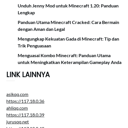
Unduh Jenny Mod untuk Minecraft 1.20: Panduan
Lengkap
Panduan Utama Minecraft Cracked: Cara Bermain
dengan Aman dan Legal
Mengungkap Kekuatan Gada di Minecraft: Tip dan
Trik Penguasaan
Menguasai Kombo Minecraft: Panduan Utama
untuk Meningkatkan Keterampilan Gameplay Anda
LINK LAINNYA
asikqq.com
https://117.18.0.36
ahliqq.com
https://117.18.0.39
jurusqq.net