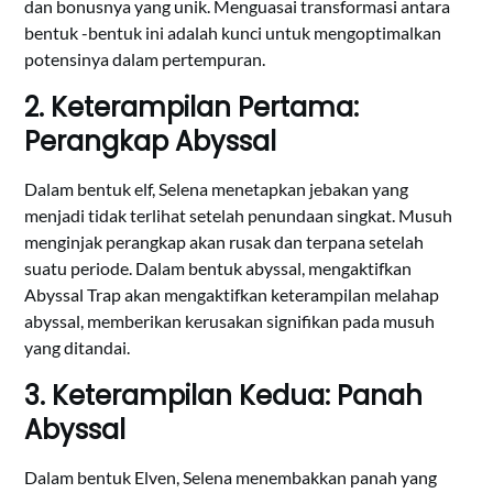
dan bonusnya yang unik. Menguasai transformasi antara
bentuk -bentuk ini adalah kunci untuk mengoptimalkan
potensinya dalam pertempuran.
2. Keterampilan Pertama:
Perangkap Abyssal
Dalam bentuk elf, Selena menetapkan jebakan yang
menjadi tidak terlihat setelah penundaan singkat. Musuh
menginjak perangkap akan rusak dan terpana setelah
suatu periode. Dalam bentuk abyssal, mengaktifkan
Abyssal Trap akan mengaktifkan keterampilan melahap
abyssal, memberikan kerusakan signifikan pada musuh
yang ditandai.
3. Keterampilan Kedua: Panah
Abyssal
Dalam bentuk Elven, Selena menembakkan panah yang