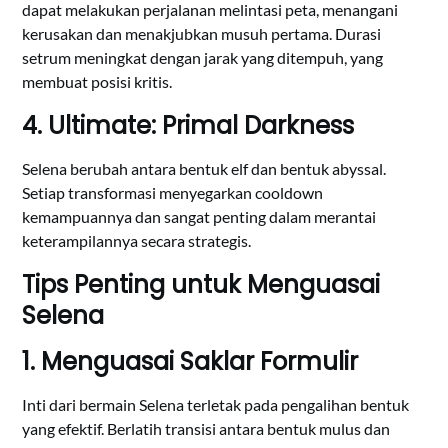
dapat melakukan perjalanan melintasi peta, menangani
kerusakan dan menakjubkan musuh pertama. Durasi
setrum meningkat dengan jarak yang ditempuh, yang
membuat posisi kritis.
4. Ultimate: Primal Darkness
Selena berubah antara bentuk elf dan bentuk abyssal.
Setiap transformasi menyegarkan cooldown
kemampuannya dan sangat penting dalam merantai
keterampilannya secara strategis.
Tips Penting untuk Menguasai
Selena
1. Menguasai Saklar Formulir
Inti dari bermain Selena terletak pada pengalihan bentuk
yang efektif. Berlatih transisi antara bentuk mulus dan