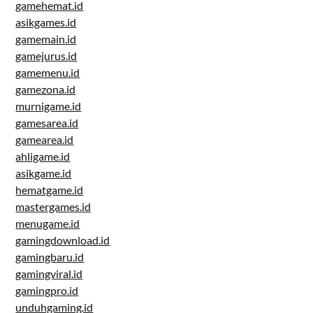
gamehemat.id
asikgames.id
gamemain.id
gamejurus.id
gamemenu.id
gamezona.id
murnigame.id
gamesarea.id
gamearea.id
ahligame.id
asikgame.id
hematgame.id
mastergames.id
menugame.id
gamingdownload.id
gamingbaru.id
gamingviral.id
gamingpro.id
unduhgaming.id