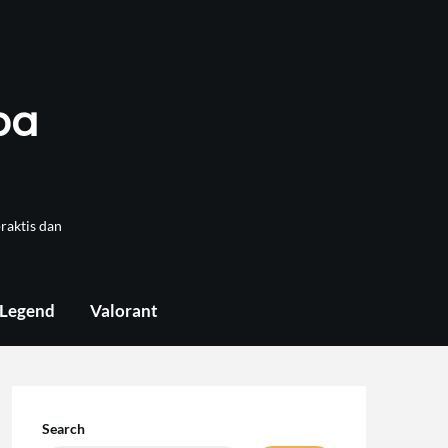
pa
praktis dan
 Legend
Valorant
Search