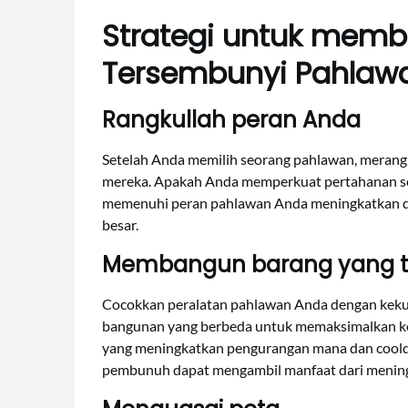
Strategi untuk mem
Tersembunyi Pahlaw
Rangkullah peran Anda
Setelah Anda memilih seorang pahlawan, merang
mereka. Apakah Anda memperkuat pertahanan seb
memenuhi peran pahlawan Anda meningkatkan di
besar.
Membangun barang yang t
Cocokkan peralatan pahlawan Anda dengan kekua
bangunan yang berbeda untuk memaksimalkan k
yang meningkatkan pengurangan mana dan cooldo
pembunuh dapat mengambil manfaat dari meningk