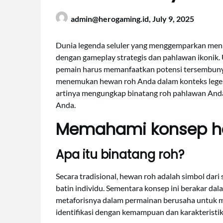
admin@herogaming.id
,
July 9, 2025
Dunia legenda seluler yang menggemparkan men
dengan gameplay strategis dan pahlawan ikonik
pemain harus memanfaatkan potensi tersembuny
menemukan hewan roh Anda dalam konteks legenda
artinya mengungkap binatang roh pahlawan Anda
Anda.
Memahami konsep h
Apa itu binatang roh?
Secara tradisional, hewan roh adalah simbol dari 
batin individu. Sementara konsep ini berakar d
metaforisnya dalam permainan berusaha untuk 
identifikasi dengan kemampuan dan karakteristik