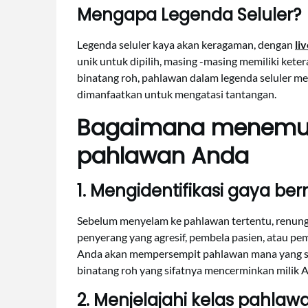
Mengapa Legenda Seluler?
Legenda seluler kaya akan keragaman, dengan
li
unik untuk dipilih, masing -masing memiliki kete
binatang roh, pahlawan dalam legenda seluler me
dimanfaatkan untuk mengatasi tantangan.
Bagaimana menemuk
pahlawan Anda
1. Mengidentifikasi gaya be
Sebelum menyelam ke pahlawan tertentu, renun
penyerang yang agresif, pembela pasien, atau
Anda akan mempersempit pahlawan mana yang s
binatang roh yang sifatnya mencerminkan milik 
2. Menjelajahi kelas pahlaw