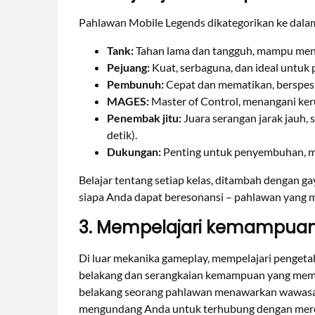
Pahlawan Mobile Legends dikategorikan ke dalam
Tank:
Tahan lama dan tangguh, mampu meny
Pejuang:
Kuat, serbaguna, dan ideal untuk
Pembunuh:
Cepat dan mematikan, berspesia
MAGES:
Master of Control, menangani keru
Penembak jitu:
Juara serangan jarak jauh,
detik).
Dukungan:
Penting untuk penyembuhan, m
Belajar tentang setiap kelas, ditambah dengan 
siapa Anda dapat beresonansi – pahlawan yang
3. Mempelajari kemampua
Di luar mekanika gameplay, mempelajari pengeta
belakang dan serangkaian kemampuan yang memb
belakang seorang pahlawan menawarkan wawasan
mengundang Anda untuk terhubung dengan merek