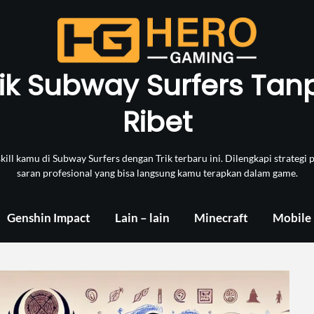
rik Subway Surfers Tan
Ribet
ill kamu di Subway Surfers dengan Trik terbaru ini. Dilengkapi strategi 
saran profesional yang bisa langsung kamu terapkan dalam game.
Genshin Impact
Lain – lain
Minecraft
Mobile