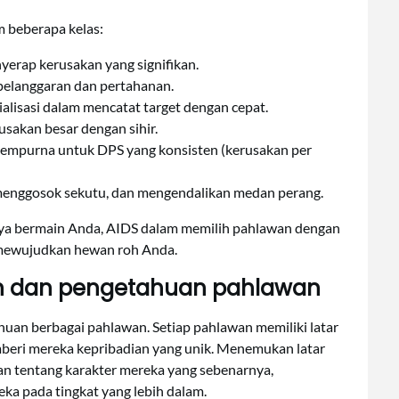
 beberapa kelas:
erap kerusakan yang signifikan.
 pelanggaran dan pertahanan.
lisasi dalam mencatat target dengan cepat.
sakan besar dengan sihir.
 sempurna untuk DPS yang konsisten (kerusakan per
enggosok sekutu, dan mengendalikan medan perang.
gaya bermain Anda, AIDS dalam memilih pahlawan dengan
 mewujudkan hewan roh Anda.
n dan pengetahuan pahlawan
huan berbagai pahlawan. Setiap pahlawan memiliki latar
eri mereka kepribadian yang unik. Menemukan latar
 tentang karakter mereka yang sebenarnya,
a pada tingkat yang lebih dalam.