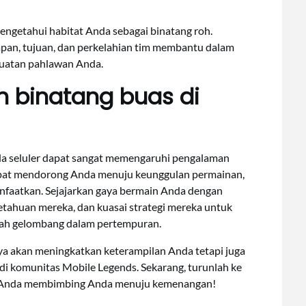
ngetahui habitat Anda sebagai binatang roh.
pan, tujuan, dan perkelahian tim membantu dalam
uatan pahlawan Anda.
n binatang buas di
 seluler dapat sangat memengaruhi pengalaman
pat mendorong Anda menuju keunggulan permainan,
faatkan. Sejajarkan gaya bermain Anda dengan
tahuan mereka, dan kuasai strategi mereka untuk
ah gelombang dalam pertempuran.
anya akan meningkatkan keterampilan Anda tetapi juga
i komunitas Mobile Legends. Sekarang, turunlah ke
n Anda membimbing Anda menuju kemenangan!