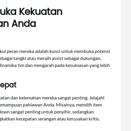
buka Kekuatan
an Anda
kul peran mereka adalah kunci untuk membuka potensi
agai tangki atau meraih assist sebagai dukungan,
namika tim dan mengarah pada kesuksesan yang lebih
epat
tan dan kelemahan mereka sangat penting. Jelajahi
emampuan pahlawan Anda. Misalnya, memilih item
wn sangat penting untuk penyihir, sedangkan
atkan kecepatan serangan atau kerusakan kritis.