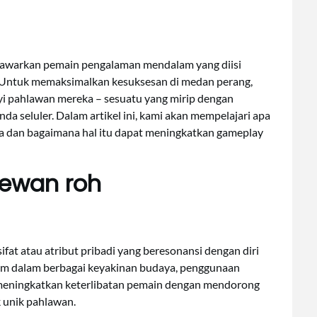
awarkan pemain pengalaman mendalam yang diisi
. Untuk memaksimalkan kesuksesan di medan perang,
i pahlawan mereka – sesuatu yang mirip dengan
 seluler. Dalam artikel ini, kami akan mempelajari apa
 dan bagaimana hal itu dapat meningkatkan gameplay
ewan roh
sifat atau atribut pribadi yang beresonansi dengan diri
alam dalam berbagai keyakinan budaya, penggunaan
meningkatkan keterlibatan pemain dengan mendorong
 unik pahlawan.