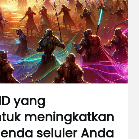
HD yang
tuk meningkatkan
enda seluler Anda