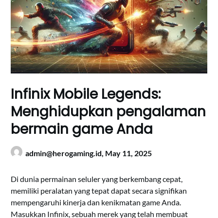
Infinix Mobile Legends:
Menghidupkan pengalaman
bermain game Anda
admin@herogaming.id
,
May 11, 2025
Di dunia permainan seluler yang berkembang cepat,
memiliki peralatan yang tepat dapat secara signifikan
mempengaruhi kinerja dan kenikmatan game Anda.
Masukkan Infinix, sebuah merek yang telah membuat