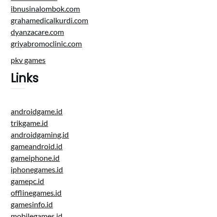
ibnusinalombok.com
grahamedicalkurdi.com
dyanzacare.com
griyabromoclinic.com
pkv games
Links
androidgame.id
trikgame.id
androidgaming.id
gameandroid.id
gameiphone.id
iphonegames.id
gamepc.id
offlinegames.id
gamesinfo.id
mobilegames.id