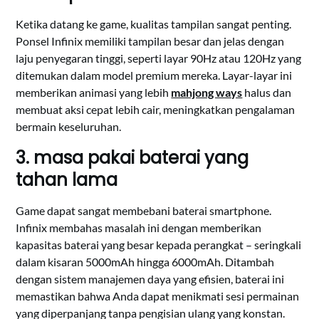
Ketika datang ke game, kualitas tampilan sangat penting.
Ponsel Infinix memiliki tampilan besar dan jelas dengan
laju penyegaran tinggi, seperti layar 90Hz atau 120Hz yang
ditemukan dalam model premium mereka. Layar-layar ini
memberikan animasi yang lebih
mahjong ways
halus dan
membuat aksi cepat lebih cair, meningkatkan pengalaman
bermain keseluruhan.
3. masa pakai baterai yang
tahan lama
Game dapat sangat membebani baterai smartphone.
Infinix membahas masalah ini dengan memberikan
kapasitas baterai yang besar kepada perangkat – seringkali
dalam kisaran 5000mAh hingga 6000mAh. Ditambah
dengan sistem manajemen daya yang efisien, baterai ini
memastikan bahwa Anda dapat menikmati sesi permainan
yang diperpanjang tanpa pengisian ulang yang konstan.