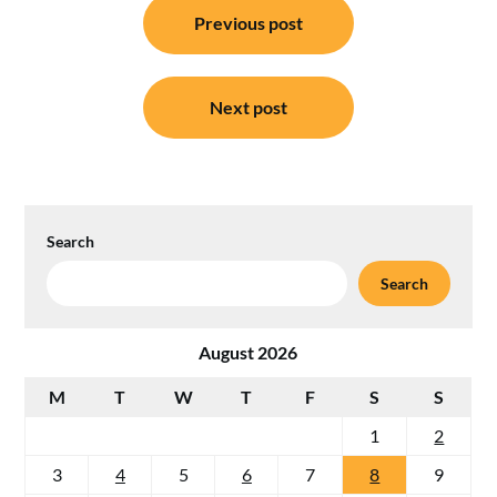
Previous post
navigation
Next post
Search
Search
August 2026
M
T
W
T
F
S
S
1
2
3
4
5
6
7
8
9