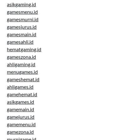
asikgaming.id
gamesmenu.id
gamesmurni.id
gamesjurus.id
gamesmain.id
gamesahli.id
hematgaming.id
gameszona.id
ahligaming.id
menugames.id
gameshemat.id
ahligames.id
gamehemat.id
asikgames.id
gamemain.id
gamejurus.id
gamemenu.id
gamezona.id
murnigame.id