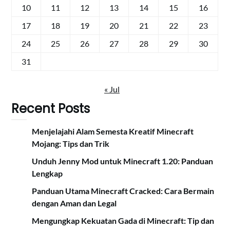
10
11
12
13
14
15
16
17
18
19
20
21
22
23
24
25
26
27
28
29
30
31
« Jul
Recent Posts
Menjelajahi Alam Semesta Kreatif Minecraft
Mojang: Tips dan Trik
Unduh Jenny Mod untuk Minecraft 1.20: Panduan
Lengkap
Panduan Utama Minecraft Cracked: Cara Bermain
dengan Aman dan Legal
Mengungkap Kekuatan Gada di Minecraft: Tip dan