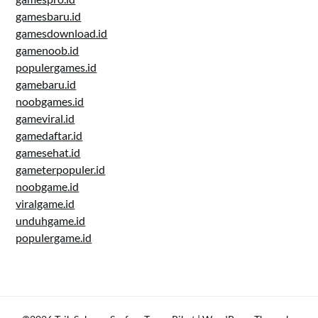
gamesbaru.id
gamesdownload.id
gamenoob.id
populergames.id
gamebaru.id
noobgames.id
gameviral.id
gamedaftar.id
gamesehat.id
gameterpopuler.id
noobgame.id
viralgame.id
unduhgame.id
populergame.id