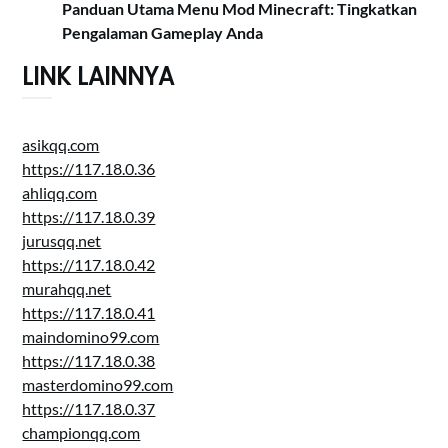
Panduan Utama Menu Mod Minecraft: Tingkatkan
Pengalaman Gameplay Anda
LINK LAINNYA
asikqq.com
https://117.18.0.36
ahliqq.com
https://117.18.0.39
jurusqq.net
https://117.18.0.42
murahqq.net
https://117.18.0.41
maindomino99.com
https://117.18.0.38
masterdomino99.com
https://117.18.0.37
championqq.com