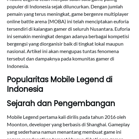
populer di Indonesia sejak diluncurkan. Dengan jumlah
pemain yang terus meningkat, game bergenre multiplayer
online battle arena (MOBA) ini telah menciptakan euforia
tersendiri di kalangan gamer di seluruh Nusantara. Euforia
ini semakin meningkat dengan adanya berbagai kompetisi
bergengsi yang diorganisir baik di tingkat lokal maupun
nasional. Artikel ini akan mengupas tuntas fenomena
tersebut dan dampaknya pada komunitas gamer di
Indonesia.
Popularitas Mobile Legend di
Indonesia
Sejarah dan Pengembangan
Mobile Legend pertama kali dirilis pada tahun 2016 oleh
Moonton, developer yang berbasis di Shanghai. Gameplay
yang sederhana namun menantang membuat game ini