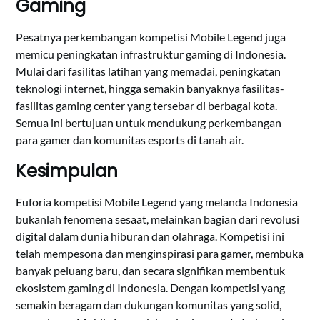
Gaming
Pesatnya perkembangan kompetisi Mobile Legend juga
memicu peningkatan infrastruktur gaming di Indonesia.
Mulai dari fasilitas latihan yang memadai, peningkatan
teknologi internet, hingga semakin banyaknya fasilitas-
fasilitas gaming center yang tersebar di berbagai kota.
Semua ini bertujuan untuk mendukung perkembangan
para gamer dan komunitas esports di tanah air.
Kesimpulan
Euforia kompetisi Mobile Legend yang melanda Indonesia
bukanlah fenomena sesaat, melainkan bagian dari revolusi
digital dalam dunia hiburan dan olahraga. Kompetisi ini
telah mempesona dan menginspirasi para gamer, membuka
banyak peluang baru, dan secara signifikan membentuk
ekosistem gaming di Indonesia. Dengan kompetisi yang
semakin beragam dan dukungan komunitas yang solid,