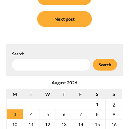
Next post
Search
Search
August 2026
M
T
W
T
F
S
S
1
2
3
4
5
6
7
8
9
10
11
12
13
14
15
16