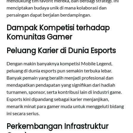
mendukung tim favorit mereka, dan berbagi strategi. Ini
menciptakan budaya unik di mana kolaborasi dan
persaingan dapat berjalan berdampingan.
Dampak Kompetisi terhadap
Komunitas Gamer
Peluang Karier di Dunia Esports
Dengan makin banyaknya kompetisi Mobile Legend,
peluang di dunia esports pun semakin terbuka lebar.
Banyak pemain yang beralih menjadi profesional dan
mendapatkan pendapatan yang signifikan dari hadiah
turnamen, sponsor, serta kontribusi lain di industri game.
Esports kini dipandang sebagai karier menjanjikan,
menarik minat para gamer muda untuk menggeluti bidang
ini secara serius.
Perkembangan Infrastruktur