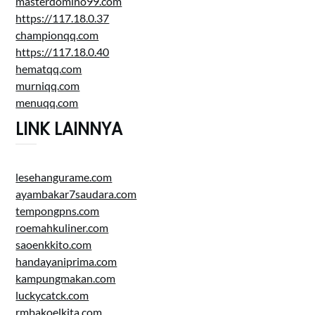
masterdomino99.com
https://117.18.0.37
championqq.com
https://117.18.0.40
hematqq.com
murniqq.com
menuqq.com
LINK LAINNYA
lesehangurame.com
ayambakar7saudara.com
tempongpns.com
roemahkuliner.com
saoenkkito.com
handayaniprima.com
kampungmakan.com
luckycatck.com
rmbakoelkita.com