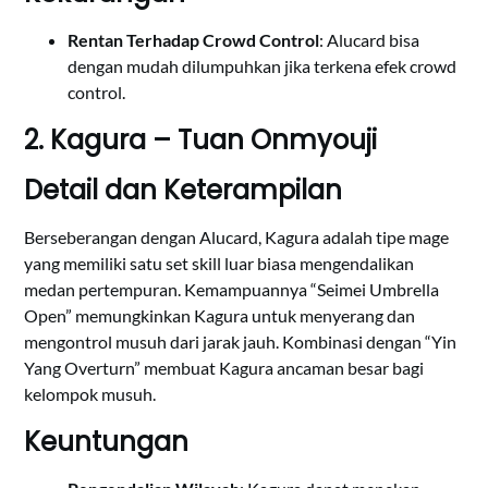
Rentan Terhadap Crowd Control
: Alucard bisa
dengan mudah dilumpuhkan jika terkena efek crowd
control.
2. Kagura – Tuan Onmyouji
Detail dan Keterampilan
Berseberangan dengan Alucard, Kagura adalah tipe mage
yang memiliki satu set skill luar biasa mengendalikan
medan pertempuran. Kemampuannya “Seimei Umbrella
Open” memungkinkan Kagura untuk menyerang dan
mengontrol musuh dari jarak jauh. Kombinasi dengan “Yin
Yang Overturn” membuat Kagura ancaman besar bagi
kelompok musuh.
Keuntungan