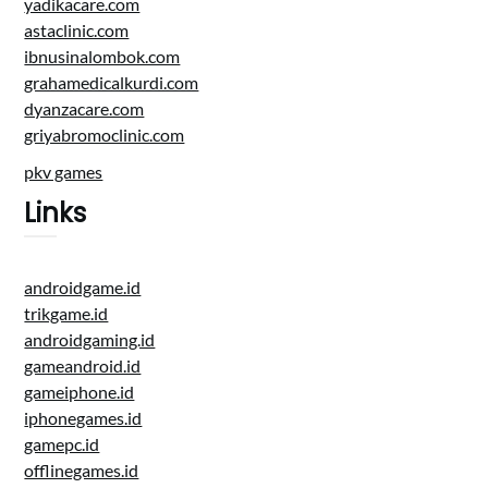
yadikacare.com
astaclinic.com
ibnusinalombok.com
grahamedicalkurdi.com
dyanzacare.com
griyabromoclinic.com
pkv games
Links
androidgame.id
trikgame.id
androidgaming.id
gameandroid.id
gameiphone.id
iphonegames.id
gamepc.id
offlinegames.id