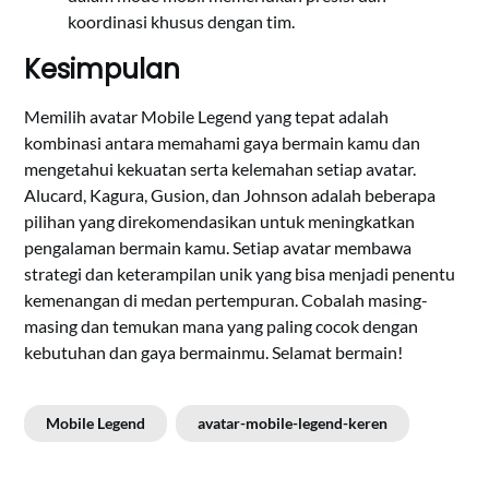
koordinasi khusus dengan tim.
Kesimpulan
Memilih avatar Mobile Legend yang tepat adalah
kombinasi antara memahami gaya bermain kamu dan
mengetahui kekuatan serta kelemahan setiap avatar.
Alucard, Kagura, Gusion, dan Johnson adalah beberapa
pilihan yang direkomendasikan untuk meningkatkan
pengalaman bermain kamu. Setiap avatar membawa
strategi dan keterampilan unik yang bisa menjadi penentu
kemenangan di medan pertempuran. Cobalah masing-
masing dan temukan mana yang paling cocok dengan
kebutuhan dan gaya bermainmu. Selamat bermain!
Mobile Legend
avatar-mobile-legend-keren