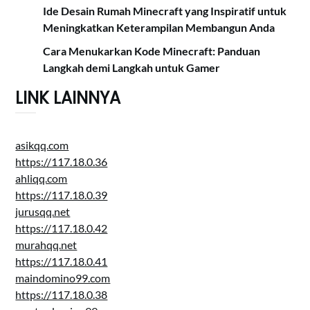
Ide Desain Rumah Minecraft yang Inspiratif untuk
Meningkatkan Keterampilan Membangun Anda
Cara Menukarkan Kode Minecraft: Panduan
Langkah demi Langkah untuk Gamer
LINK LAINNYA
asikqq.com
https://117.18.0.36
ahliqq.com
https://117.18.0.39
jurusqq.net
https://117.18.0.42
murahqq.net
https://117.18.0.41
maindomino99.com
https://117.18.0.38