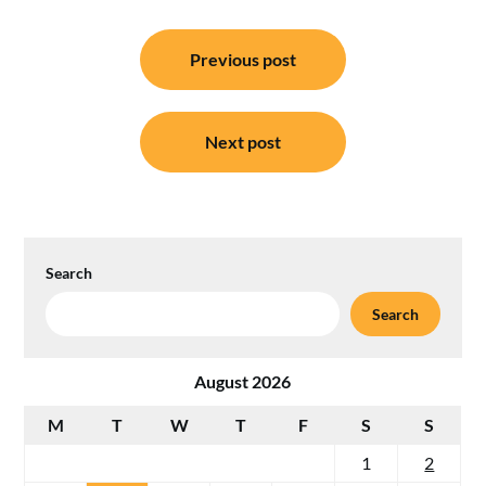
Post
Previous post
navigation
Next post
Search
Search
August 2026
M
T
W
T
F
S
S
1
2