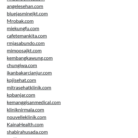
angelesehan.com
bluejasminejkt.com
Mrobak.com
miekungfu.com
cafetemankita.com
rmjasabundo.com
mimoosajkt.com
kembangkawung.com
chungiwa.com
ikanbakarcianjur.com
kpjisehat.com
mitrasehatklinik.com
kpbanjar.com
kemanggisanmedical.com
kliniknirmala.com
nouvelleklinik.com
KainaHealth.com
shabirahusada.com