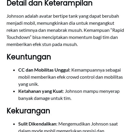
Detail dan Keterampilan
Johnson adalah avatar bertipe tank yang dapat berubah
menjadi mobil, memungkinkan dia untuk mengangkut
rekan setimnya dan menabrak musuh. Kemampuan “Rapid
Touchdown” bisa menciptakan momentum bagi tim dan
memberikan efek stun pada musuh.
Keuntungan
CC dan Mobilitas Unggul
: Kemampuannya sebagai
mobil memberikan efek crowd control dan mobilitas
yang unik.
Ketahanan yang Kuat
: Johnson mampu menyerap
banyak damage untuk tim.
Kekurangan
Sulit Dikendalikan
: Mengemudikan Johnson saat
dalam mode mobil memerlukan presisi dan