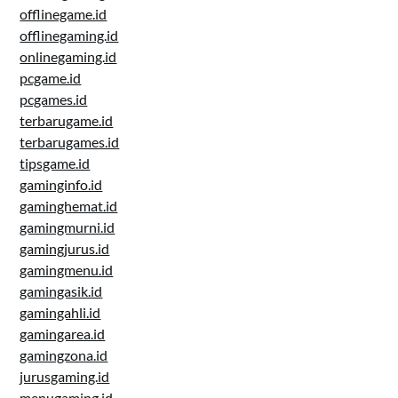
offlinegame.id
offlinegaming.id
onlinegaming.id
pcgame.id
pcgames.id
terbarugame.id
terbarugames.id
tipsgame.id
gaminginfo.id
gaminghemat.id
gamingmurni.id
gamingjurus.id
gamingmenu.id
gamingasik.id
gamingahli.id
gamingarea.id
gamingzona.id
jurusgaming.id
menugaming.id