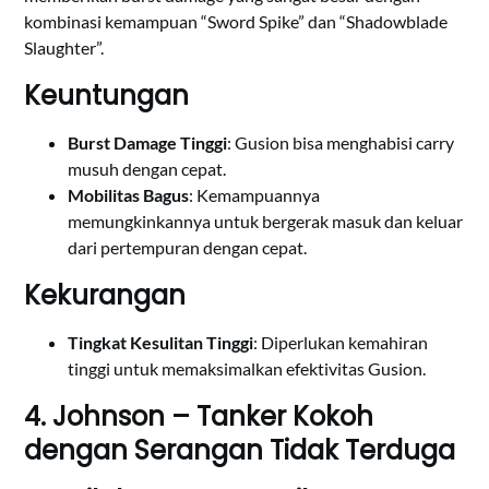
kombinasi kemampuan “Sword Spike” dan “Shadowblade
Slaughter”.
Keuntungan
Burst Damage Tinggi
: Gusion bisa menghabisi carry
musuh dengan cepat.
Mobilitas Bagus
: Kemampuannya
memungkinkannya untuk bergerak masuk dan keluar
dari pertempuran dengan cepat.
Kekurangan
Tingkat Kesulitan Tinggi
: Diperlukan kemahiran
tinggi untuk memaksimalkan efektivitas Gusion.
4. Johnson – Tanker Kokoh
dengan Serangan Tidak Terduga