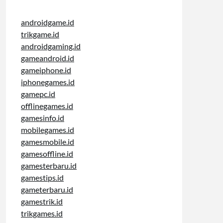
androidgame.id
trikgame.id
androidgaming.id
gameandroid.id
gameiphone.id
iphonegames.id
gamepc.id
offlinegames.id
gamesinfo.id
mobilegames.id
gamesmobile.id
gamesoffline.id
gamesterbaru.id
gamestips.id
gameterbaru.id
gamestrik.id
trikgames.id