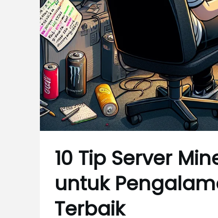
10 Tip Server Min
untuk Pengala
Terbaik