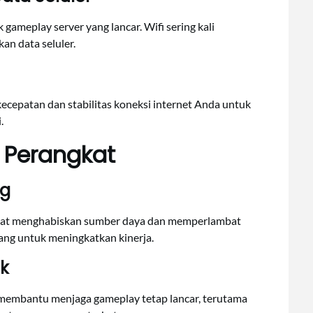
 gameplay server yang lancar. Wifi sering kali
an data seluler.
kecepatan dan stabilitas koneksi internet Anda untuk
.
a Perangkat
ng
 dapat menghabiskan sumber daya dan memperlambat
kang untuk meningkatkan kinerja.
ik
membantu menjaga gameplay tetap lancar, terutama