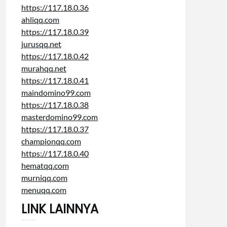
https://117.18.0.36
ahliqq.com
https://117.18.0.39
jurusqq.net
https://117.18.0.42
murahqq.net
https://117.18.0.41
maindomino99.com
https://117.18.0.38
masterdomino99.com
https://117.18.0.37
championqq.com
https://117.18.0.40
hematqq.com
murniqq.com
menuqq.com
LINK LAINNYA