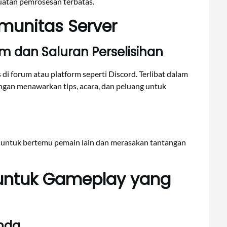
uatan pemrosesan terbatas.
omunitas Server
 dan Saluran Perselisihan
di forum atau platform seperti Discord. Terlibat dalam
gan menawarkan tips, acara, dan peluang untuk
is untuk bertemu pemain lain dan merasakan tantangan
l untuk Gameplay yang
Anda