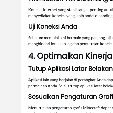
Koneksi internet yang stabil sangat penting untuk
menyediakan koneksi yang lebih andal dibandingk
Uji Koneksi Anda
Sebelum memulai sesi bermain yang panjang, uji 
menghindari lonjakan lag dan pemutusan koneksi
4. Optimalkan Kinerj
Tutup Aplikasi Latar Belaka
Aplikasi lain yang berjalan di perangkat Anda
permainan Anda. Selalu tutup aplikasi latar bela
Sesuaikan Pengaturan Graf
Menurunkan pengaturan grafis Minecraft dapat 