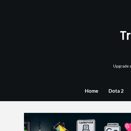
Skip
to
content
T
Upgrade sk
Home
Dota 2