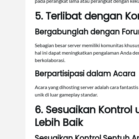
pada perangkat lama atau perangkat dengan kek
5. Terlibat dengan K
Bergabunglah dengan Forum
Sebagian besar server memiliki komunitas khusus 
hal ini dapat meningkatkan pengalaman Anda den
berkolaborasi.
Berpartisipasi dalam Acara
Acara yang dihosting server adalah cara fantast
unik di luar gameplay standar.
6. Sesuaikan Kontro
Lebih Baik
Sesuaikan Kontrol Sentuh 