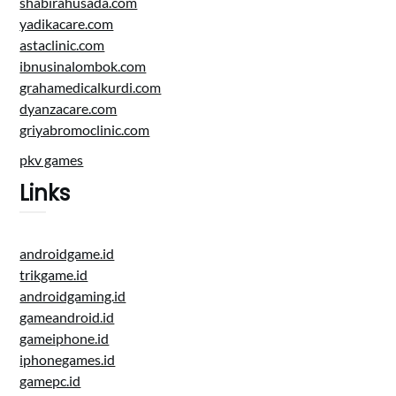
shabirahusada.com
yadikacare.com
astaclinic.com
ibnusinalombok.com
grahamedicalkurdi.com
dyanzacare.com
griyabromoclinic.com
pkv games
Links
androidgame.id
trikgame.id
androidgaming.id
gameandroid.id
gameiphone.id
iphonegames.id
gamepc.id