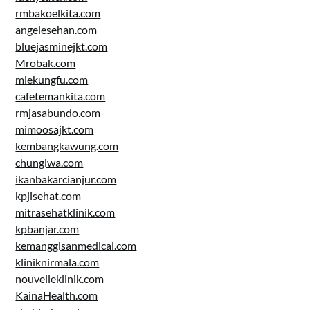
rmbakoelkita.com
angelesehan.com
bluejasminejkt.com
Mrobak.com
miekungfu.com
cafetemankita.com
rmjasabundo.com
mimoosajkt.com
kembangkawung.com
chungiwa.com
ikanbakarcianjur.com
kpjisehat.com
mitrasehatklinik.com
kpbanjar.com
kemanggisanmedical.com
kliniknirmala.com
nouvelleklinik.com
KainaHealth.com