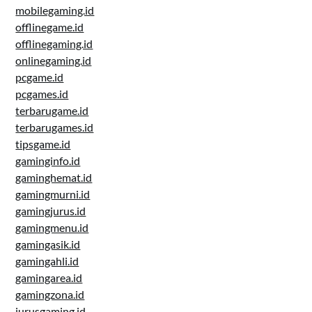
mobilegaming.id
offlinegame.id
offlinegaming.id
onlinegaming.id
pcgame.id
pcgames.id
terbarugame.id
terbarugames.id
tipsgame.id
gaminginfo.id
gaminghemat.id
gamingmurni.id
gamingjurus.id
gamingmenu.id
gamingasik.id
gamingahli.id
gamingarea.id
gamingzona.id
jurusgaming.id