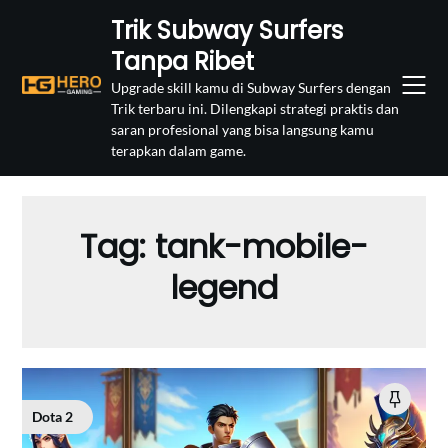
Skip
Trik Subway Surfers
to
Tanpa Ribet
content
Upgrade skill kamu di Subway Surfers dengan
Trik terbaru ini. Dilengkapi strategi praktis dan
saran profesional yang bisa langsung kamu
terapkan dalam game.
Tag:
tank-mobile-
legend
Dota 2