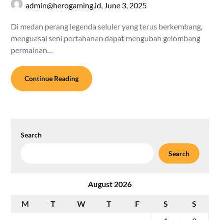
admin@herogaming.id
,
June 3, 2025
Di medan perang legenda seluler yang terus berkembang,
menguasai seni pertahanan dapat mengubah gelombang
permainan…
Continue Reading
Search
Search
August 2026
M
T
W
T
F
S
S