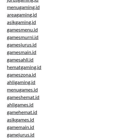
menugaming.id
areagaming.id
asikgaming.id
gamesmenu.id
gamesmurni.id
gamesjurus.id
gamesmain.id
gamesahli.id
hematgaming.id
gameszona.id
ahligaming.id
menugames.id
gameshemat.id
ahligames.id
gamehemat.id
asikgames.id
gamemain.id
gamejurus.id