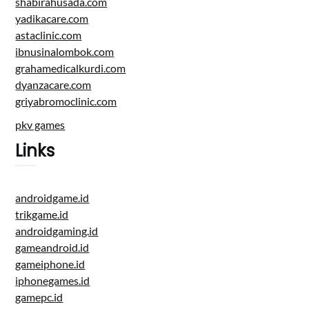
shabirahusada.com
yadikacare.com
astaclinic.com
ibnusinalombok.com
grahamedicalkurdi.com
dyanzacare.com
griyabromoclinic.com
pkv games
Links
androidgame.id
trikgame.id
androidgaming.id
gameandroid.id
gameiphone.id
iphonegames.id
gamepc.id