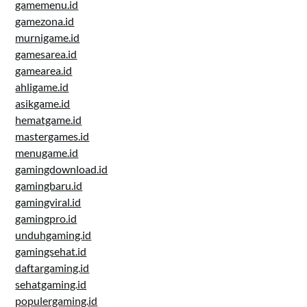
gamemenu.id
gamezona.id
murnigame.id
gamesarea.id
gamearea.id
ahligame.id
asikgame.id
hematgame.id
mastergames.id
menugame.id
gamingdownload.id
gamingbaru.id
gamingviral.id
gamingpro.id
unduhgaming.id
gamingsehat.id
daftargaming.id
sehatgaming.id
populergaming.id