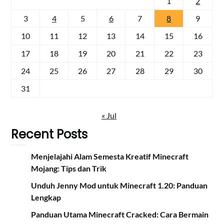
1
2
3
4
5
6
7
8
9
10
11
12
13
14
15
16
17
18
19
20
21
22
23
24
25
26
27
28
29
30
31
« Jul
Recent Posts
Menjelajahi Alam Semesta Kreatif Minecraft
Mojang: Tips dan Trik
Unduh Jenny Mod untuk Minecraft 1.20: Panduan
Lengkap
Panduan Utama Minecraft Cracked: Cara Bermain