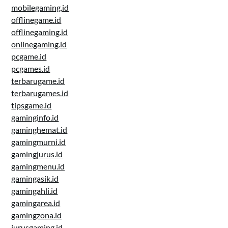
mobilegaming.id
offlinegame.id
offlinegaming.id
onlinegaming.id
pcgame.id
pcgames.id
terbarugame.id
terbarugames.id
tipsgame.id
gaminginfo.id
gaminghemat.id
gamingmurni.id
gamingjurus.id
gamingmenu.id
gamingasik.id
gamingahli.id
gamingarea.id
gamingzona.id
jurusgaming.id