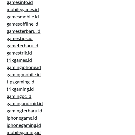
gamesinfo.id
mobilegames.id
gamesmobile.id
gamesoffline.id
gamesterbaru.id
gamestips.id
gameterbaru.id
gamestrik.id
trikgames.id
gamingiphone.id
gamingmobile.id
tipsgaming.id
trikgaming.id
gamingpc.id
gamingandroid.id
gamingterbaru.id
iphonegame.id
iphonegaming.id
mobilegaming.id