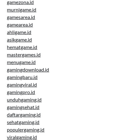
gamezona.id
murnigame.id
gamesarea.id
gamearea.id
ahligame.id
asikgame.id
hematgame.id
mastergames.id
menugame.id
gamingdownload.id
gamingbaru.id
gamingviral.id
gamingpro.id
unduhgaming.id
gamingsehat.id
daftargaming.id
sehatgaming.id
populergaming.id
viralgaming.id