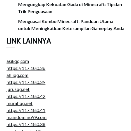
Mengungkap Kekuatan Gada di Minecraft: Tip dan
Trik Penguasaan
Menguasai Kombo Minecraft: Panduan Utama
untuk Meningkatkan Keterampilan Gameplay Anda
LINK LAINNYA
asikqq.com
https://117.18.0.36
ahliqq.com
https://117.18.0.39
jurusqq.net
https://117.18.0.42
murahqq.net
https://117.18.0.41
maindomino99.com
https://117.18.0.38