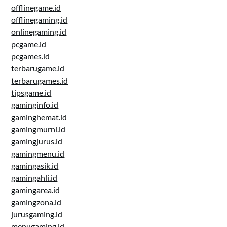
offlinegame.id
offlinegaming.id
onlinegaming.id
pcgame.id
pcgames.id
terbarugame.id
terbarugames.id
tipsgame.id
gaminginfo.id
gaminghemat.id
gamingmurni.id
gamingjurus.id
gamingmenu.id
gamingasik.id
gamingahli.id
gamingarea.id
gamingzona.id
jurusgaming.id
menugaming.id