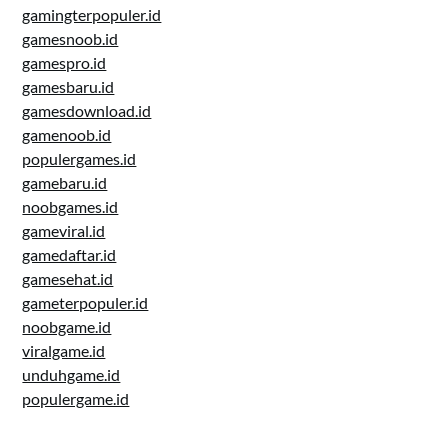
gamingterpopuler.id
gamesnoob.id
gamespro.id
gamesbaru.id
gamesdownload.id
gamenoob.id
populergames.id
gamebaru.id
noobgames.id
gameviral.id
gamedaftar.id
gamesehat.id
gameterpopuler.id
noobgame.id
viralgame.id
unduhgame.id
populergame.id