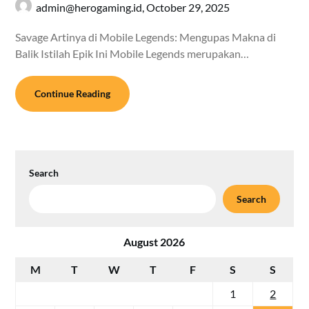
admin@herogaming.id
,
October 29, 2025
Savage Artinya di Mobile Legends: Mengupas Makna di
Balik Istilah Epik Ini Mobile Legends merupakan…
Continue Reading
Search
Search
August 2026
M
T
W
T
F
S
S
1
2