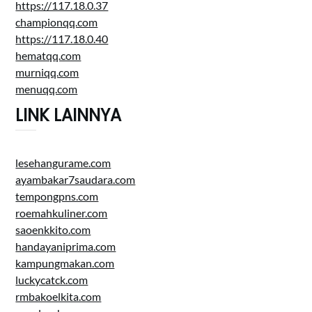
https://117.18.0.37
championqq.com
https://117.18.0.40
hematqq.com
murniqq.com
menuqq.com
LINK LAINNYA
lesehangurame.com
ayambakar7saudara.com
tempongpns.com
roemahkuliner.com
saoenkkito.com
handayaniprima.com
kampungmakan.com
luckycatck.com
rmbakoelkita.com