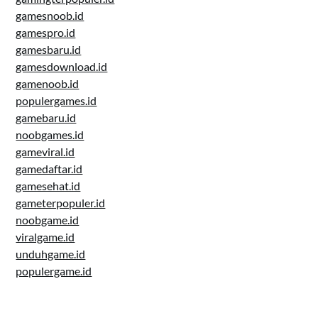
gamesnoob.id
gamespro.id
gamesbaru.id
gamesdownload.id
gamenoob.id
populergames.id
gamebaru.id
noobgames.id
gameviral.id
gamedaftar.id
gamesehat.id
gameterpopuler.id
noobgame.id
viralgame.id
unduhgame.id
populergame.id