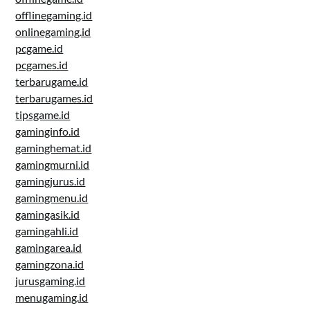
offlinegaming.id
onlinegaming.id
pcgame.id
pcgames.id
terbarugame.id
terbarugames.id
tipsgame.id
gaminginfo.id
gaminghemat.id
gamingmurni.id
gamingjurus.id
gamingmenu.id
gamingasik.id
gamingahli.id
gamingarea.id
gamingzona.id
jurusgaming.id
menugaming.id