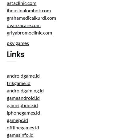
astaclinic.com
ibnusinalombok.com
grahamedicalkurdi.com
dyanzacare.com
griyabromoclinic.com
pkv games
Links
androidgame.id
trikgame.id
androidgaming.id
gameandroid.id
gameiphone.id
iphonegames.id
gamepc.id
offlinegames.id
gamesinfo.id