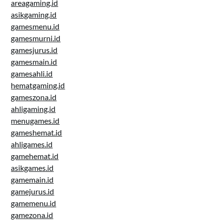
areagaming.id
asikgaming.id
gamesmenu.id
gamesmurni.id
gamesjurus.id
gamesmain.id
gamesahli.id
hematgaming.id
gameszona.id
ahligaming.id
menugames.id
gameshemat.id
ahligames.id
gamehemat.id
asikgames.id
gamemain.id
gamejurus.id
gamemenu.id
gamezona.id