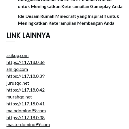
untuk Meningkatkan Keterampilan Gameplay Anda
Ide Desain Rumah Minecraft yang Inspiratif untuk
Meningkatkan Keterampilan Membangun Anda
LINK LAINNYA
asikqq.com
https://117.18.0.36
ahliqq.com
https://117.18.0.39
jurusqq.net
https://117.18.0.42
murahqq.net
https://117.18.0.41
maindomino99.com
https://117.18.0.38
masterdomino99.com