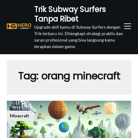
Skip
Trik Subway Surfers
to
Tanpa Ribet
content
Upgrade skill kamu di Subway Surfers dengan
Trik terbaru ini. Dilengkapi strategi praktis dan
saran profesional yang bisa langsung kamu
terapkan dalam game.
Tag:
orang minecraft
Minecraft