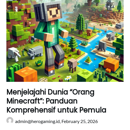
Menjelajahi Dunia “Orang
Minecraft”: Panduan
Komprehensif untuk Pemula
admin@herogaming.id
,
February 25, 2026