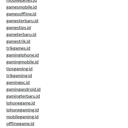
gamesmobile.id
gamesoffline.id
gamesterbaru.id
gamestips.id
gameterbaru.id
gamestrik.id
trikgames.id
gamingiphone.id
gamingmobile.id
tipsgaming.id
trikgaming.id
gamingpc.id
gamingandroid.id
gamingterbaru.id
iphonegame.id
iphonegaming.id
mobilegaming.id
offlinegame.id