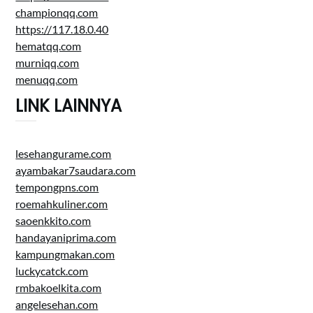
championqq.com
https://117.18.0.40
hematqq.com
murniqq.com
menuqq.com
LINK LAINNYA
lesehangurame.com
ayambakar7saudara.com
tempongpns.com
roemahkuliner.com
saoenkkito.com
handayaniprima.com
kampungmakan.com
luckycatck.com
rmbakoelkita.com
angelesehan.com