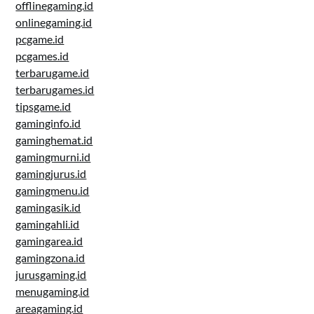
offlinegaming.id
onlinegaming.id
pcgame.id
pcgames.id
terbarugame.id
terbarugames.id
tipsgame.id
gaminginfo.id
gaminghemat.id
gamingmurni.id
gamingjurus.id
gamingmenu.id
gamingasik.id
gamingahli.id
gamingarea.id
gamingzona.id
jurusgaming.id
menugaming.id
areagaming.id