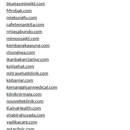
bluejasminejkt.com
Mrobak.com
miekungfu.com
cafetemankita.com
rmjasabundo.com
mimoosajkt.com
kembangkawung.com
chungiwa.com
ikanbakarcianjur.com
kpjisehat.com
mitrasehatklinik.com
kpbanjar.com
kemanggisanmedical.com
kliniknirmala.com
nouvelleklinik.com
KainaHealth.com
shabirahusada.com
yadikacare.com
astaclinic.com