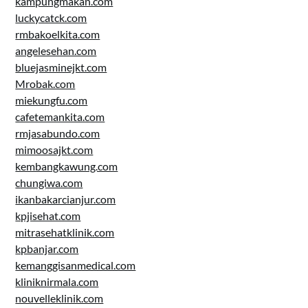
kampungmakan.com
luckycatck.com
rmbakoelkita.com
angelesehan.com
bluejasminejkt.com
Mrobak.com
miekungfu.com
cafetemankita.com
rmjasabundo.com
mimoosajkt.com
kembangkawung.com
chungiwa.com
ikanbakarcianjur.com
kpjisehat.com
mitrasehatklinik.com
kpbanjar.com
kemanggisanmedical.com
kliniknirmala.com
nouvelleklinik.com