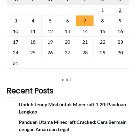
1
2
3
4
5
6
7
8
9
10
11
12
13
14
15
16
17
18
19
20
21
22
23
24
25
26
27
28
29
30
31
« Jul
Recent Posts
Unduh Jenny Mod untuk Minecraft 1.20: Panduan
Lengkap
Panduan Utama Minecraft Cracked: Cara Bermain
dengan Aman dan Legal