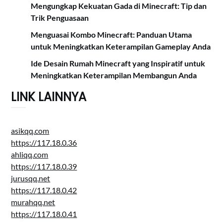
Mengungkap Kekuatan Gada di Minecraft: Tip dan
Trik Penguasaan
Menguasai Kombo Minecraft: Panduan Utama
untuk Meningkatkan Keterampilan Gameplay Anda
Ide Desain Rumah Minecraft yang Inspiratif untuk
Meningkatkan Keterampilan Membangun Anda
LINK LAINNYA
asikqq.com
https://117.18.0.36
ahliqq.com
https://117.18.0.39
jurusqq.net
https://117.18.0.42
murahqq.net
https://117.18.0.41