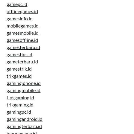
gamepc.id
offlinegames.id
gamesinfo.id
mobilegames.id
gamesmobile.id
gamesoffline.id
gamesterbaru.id
gamestips.id
gameterbaru.id
gamestrik.id
trikgames.id
gamingiphone.id
gamingmobile.id
tipsgaming.id
trikgaming.id
gamingpc.id
gamingandroid.id
gamingterbaru.id
iphonegame.id