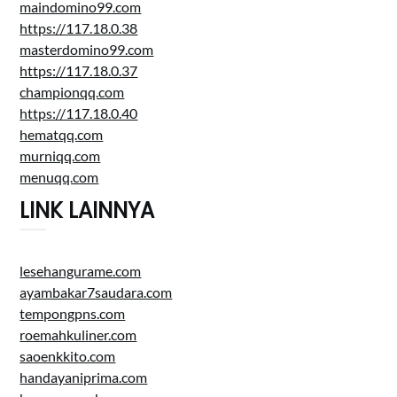
maindomino99.com
https://117.18.0.38
masterdomino99.com
https://117.18.0.37
championqq.com
https://117.18.0.40
hematqq.com
murniqq.com
menuqq.com
LINK LAINNYA
lesehangurame.com
ayambakar7saudara.com
tempongpns.com
roemahkuliner.com
saoenkkito.com
handayaniprima.com