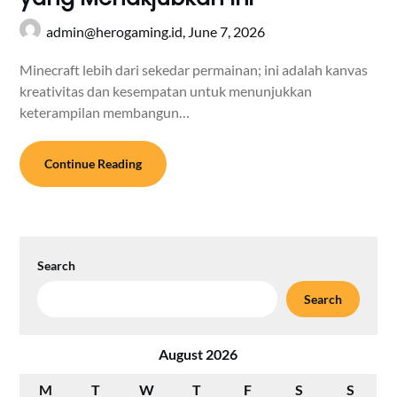
admin@herogaming.id
,
June 7, 2026
Minecraft lebih dari sekedar permainan; ini adalah kanvas
kreativitas dan kesempatan untuk menunjukkan
keterampilan membangun…
Continue Reading
Search
Search
August 2026
M
T
W
T
F
S
S