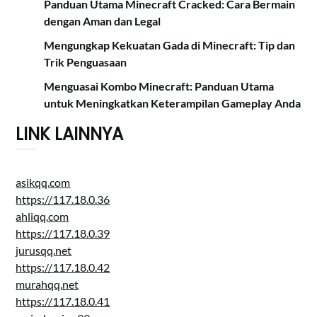
Panduan Utama Minecraft Cracked: Cara Bermain
dengan Aman dan Legal
Mengungkap Kekuatan Gada di Minecraft: Tip dan
Trik Penguasaan
Menguasai Kombo Minecraft: Panduan Utama
untuk Meningkatkan Keterampilan Gameplay Anda
LINK LAINNYA
asikqq.com
https://117.18.0.36
ahliqq.com
https://117.18.0.39
jurusqq.net
https://117.18.0.42
murahqq.net
https://117.18.0.41