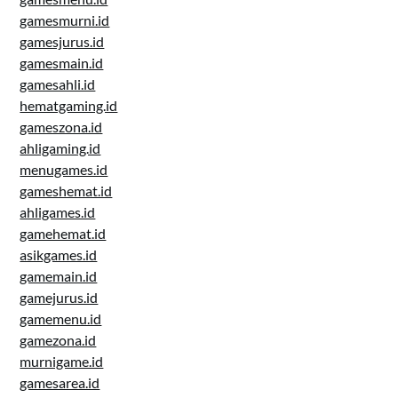
gamesmurni.id
gamesjurus.id
gamesmain.id
gamesahli.id
hematgaming.id
gameszona.id
ahligaming.id
menugames.id
gameshemat.id
ahligames.id
gamehemat.id
asikgames.id
gamemain.id
gamejurus.id
gamemenu.id
gamezona.id
murnigame.id
gamesarea.id