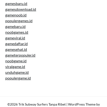
gamesbaru.id
gamesdownload.id
gamenoob.id
populergames.id
gamebaru.id
noobgames.id
gameviral.id
gamedaftar.id
gamesehat.id
gameterpopuler.id
noobgame.id
viralgame.id
unduhgame.id
populergame.id
©2026 Trik Subway Surfers Tanpa Ribet
| WordPress Theme by