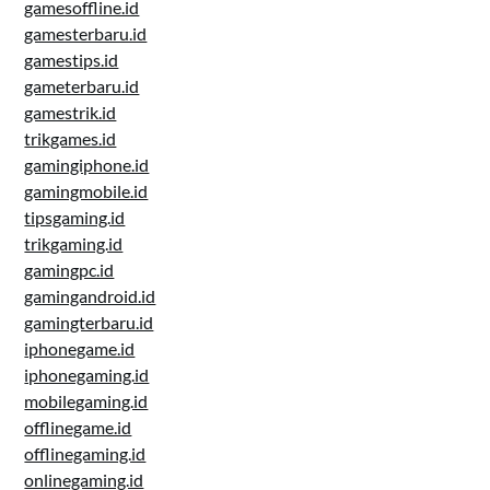
gamesoffline.id
gamesterbaru.id
gamestips.id
gameterbaru.id
gamestrik.id
trikgames.id
gamingiphone.id
gamingmobile.id
tipsgaming.id
trikgaming.id
gamingpc.id
gamingandroid.id
gamingterbaru.id
iphonegame.id
iphonegaming.id
mobilegaming.id
offlinegame.id
offlinegaming.id
onlinegaming.id