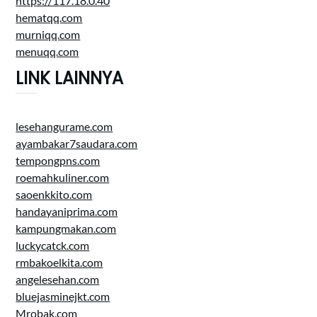
https://117.18.0.40
hematqq.com
murniqq.com
menuqq.com
LINK LAINNYA
lesehangurame.com
ayambakar7saudara.com
tempongpns.com
roemahkuliner.com
saoenkkito.com
handayaniprima.com
kampungmakan.com
luckycatck.com
rmbakoelkita.com
angelesehan.com
bluejasminejkt.com
Mrobak.com