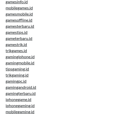
gamesinfo.id
mobilegames.id
gamesmobile.id
gamesoffline.id
gamesterbaru.id
gamestips.id
gameterbaru.id
gamestrik.id
trikgames.id
gamingiphone.id
gamingmobile.id
tipsgaming.id
trikgaming.id
gamingpc.id
gamingandroid.id
gamingterbaru.id
iphonegame.id
iphonegaming.id
mobilegaming.id