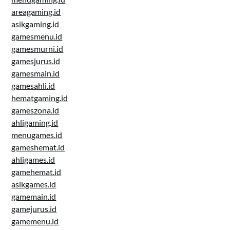
areagaming.id
asikgaming.id
gamesmenu.id
gamesmurni.id
gamesjurus.id
gamesmain.id
gamesahli.id
hematgaming.id
gameszona.id
ahligaming.id
menugames.id
gameshemat.id
ahligames.id
gamehemat.id
asikgames.id
gamemain.id
gamejurus.id
gamemenu.id