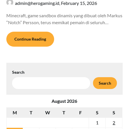
admin@herogaming.id
,
February 15, 2026
Minecraft, game sandbox dinamis yang dibuat oleh Markus
“Notch” Persson, terus memikat pemain di seluruh…
Continue Reading
Search
Search
August 2026
M
T
W
T
F
S
S
1
2