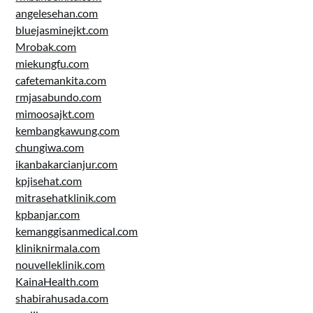
angelesehan.com
bluejasminejkt.com
Mrobak.com
miekungfu.com
cafetemankita.com
rmjasabundo.com
mimoosajkt.com
kembangkawung.com
chungiwa.com
ikanbakarcianjur.com
kpjisehat.com
mitrasehatklinik.com
kpbanjar.com
kemanggisanmedical.com
kliniknirmala.com
nouvelleklinik.com
KainaHealth.com
shabirahusada.com