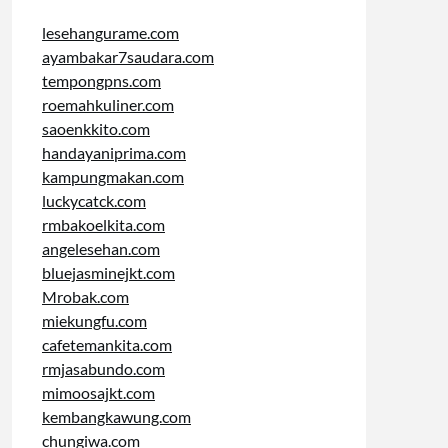
lesehangurame.com
ayambakar7saudara.com
tempongpns.com
roemahkuliner.com
saoenkkito.com
handayaniprima.com
kampungmakan.com
luckycatck.com
rmbakoelkita.com
angelesehan.com
bluejasminejkt.com
Mrobak.com
miekungfu.com
cafetemankita.com
rmjasabundo.com
mimoosajkt.com
kembangkawung.com
chungiwa.com