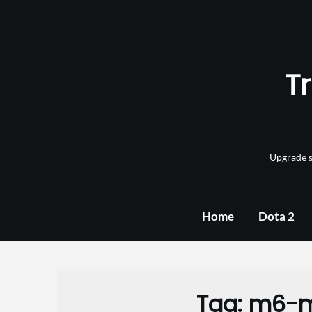
Skip
to
content
T
Upgrade sk
Home
Dota 2
Tag:
m6-m