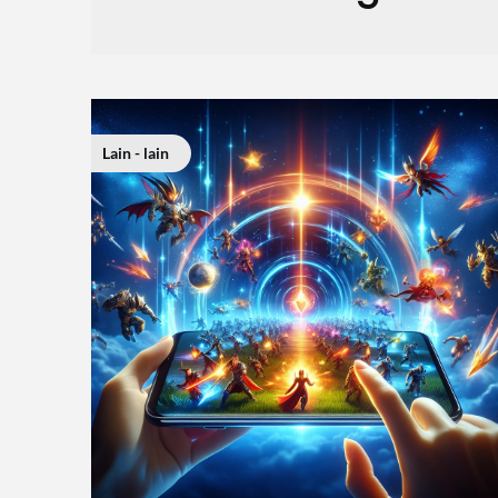
Lain - lain