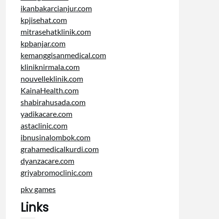
ikanbakarcianjur.com
kpjisehat.com
mitrasehatklinik.com
kpbanjar.com
kemanggisanmedical.com
kliniknirmala.com
nouvelleklinik.com
KainaHealth.com
shabirahusada.com
yadikacare.com
astaclinic.com
ibnusinalombok.com
grahamedicalkurdi.com
dyanzacare.com
griyabromoclinic.com
pkv games
Links