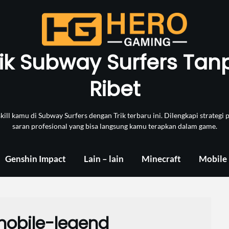
rik Subway Surfers Tan
Ribet
ill kamu di Subway Surfers dengan Trik terbaru ini. Dilengkapi strategi 
saran profesional yang bisa langsung kamu terapkan dalam game.
Genshin Impact
Lain – lain
Minecraft
Mobile
obile-legend