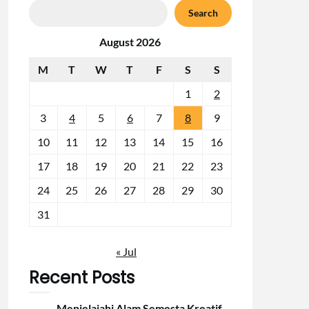
Search
August 2026
M
T
W
T
F
S
S
1
2
3
4
5
6
7
8
9
10
11
12
13
14
15
16
17
18
19
20
21
22
23
24
25
26
27
28
29
30
31
« Jul
Recent Posts
Menjelajahi Alam Semesta Kreatif