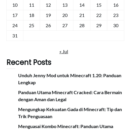
10
11
12
13
14
15
16
17
18
19
20
21
22
23
24
25
26
27
28
29
30
31
« Jul
Recent Posts
Unduh Jenny Mod untuk Minecraft 1.20: Panduan
Lengkap
Panduan Utama Minecraft Cracked: Cara Bermain
dengan Aman dan Legal
Mengungkap Kekuatan Gada di Minecraft: Tip dan
Trik Penguasaan
Menguasai Kombo Minecraft: Panduan Utama