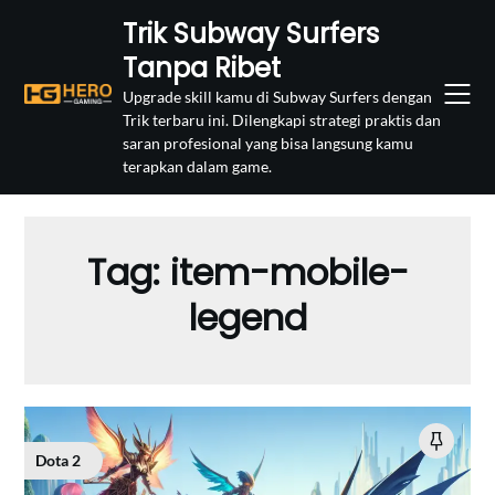
Skip
Trik Subway Surfers
to
Tanpa Ribet
content
Upgrade skill kamu di Subway Surfers dengan
Trik terbaru ini. Dilengkapi strategi praktis dan
saran profesional yang bisa langsung kamu
terapkan dalam game.
Tag:
item-mobile-
legend
Dota 2