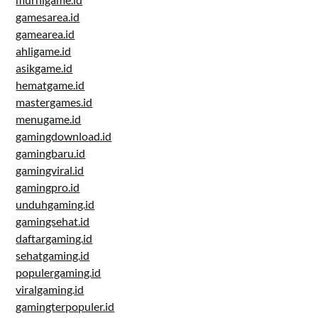
gamesarea.id
gamearea.id
ahligame.id
asikgame.id
hematgame.id
mastergames.id
menugame.id
gamingdownload.id
gamingbaru.id
gamingviral.id
gamingpro.id
unduhgaming.id
gamingsehat.id
daftargaming.id
sehatgaming.id
populergaming.id
viralgaming.id
gamingterpopuler.id