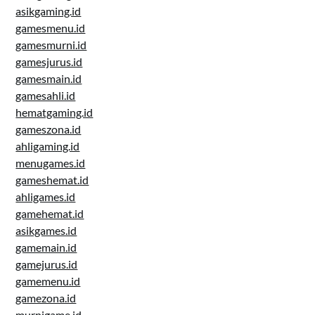
asikgaming.id
gamesmenu.id
gamesmurni.id
gamesjurus.id
gamesmain.id
gamesahli.id
hematgaming.id
gameszona.id
ahligaming.id
menugames.id
gameshemat.id
ahligames.id
gamehemat.id
asikgames.id
gamemain.id
gamejurus.id
gamemenu.id
gamezona.id
murnigame.id