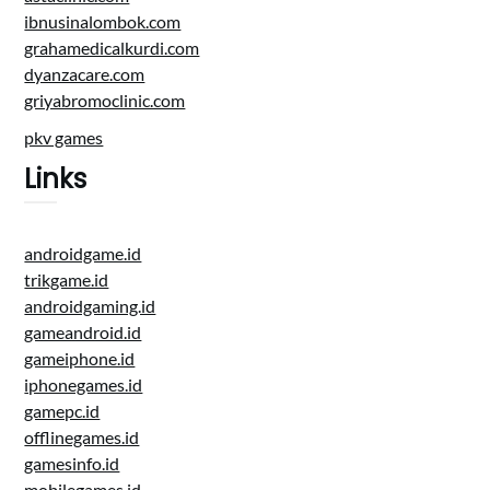
ibnusinalombok.com
grahamedicalkurdi.com
dyanzacare.com
griyabromoclinic.com
pkv games
Links
androidgame.id
trikgame.id
androidgaming.id
gameandroid.id
gameiphone.id
iphonegames.id
gamepc.id
offlinegames.id
gamesinfo.id
mobilegames.id