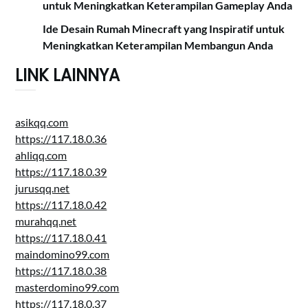
untuk Meningkatkan Keterampilan Gameplay Anda
Ide Desain Rumah Minecraft yang Inspiratif untuk
Meningkatkan Keterampilan Membangun Anda
LINK LAINNYA
asikqq.com
https://117.18.0.36
ahliqq.com
https://117.18.0.39
jurusqq.net
https://117.18.0.42
murahqq.net
https://117.18.0.41
maindomino99.com
https://117.18.0.38
masterdomino99.com
https://117.18.0.37