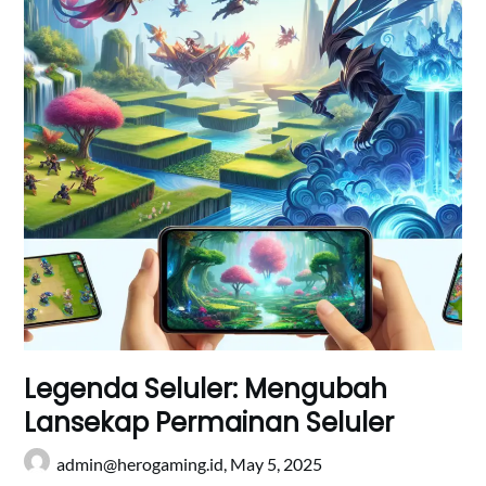
Legenda Seluler: Mengubah
Lansekap Permainan Seluler
admin@herogaming.id
,
May 5, 2025