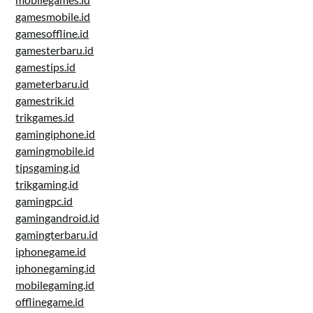
gamesmobile.id
gamesoffline.id
gamesterbaru.id
gamestips.id
gameterbaru.id
gamestrik.id
trikgames.id
gamingiphone.id
gamingmobile.id
tipsgaming.id
trikgaming.id
gamingpc.id
gamingandroid.id
gamingterbaru.id
iphonegame.id
iphonegaming.id
mobilegaming.id
offlinegame.id