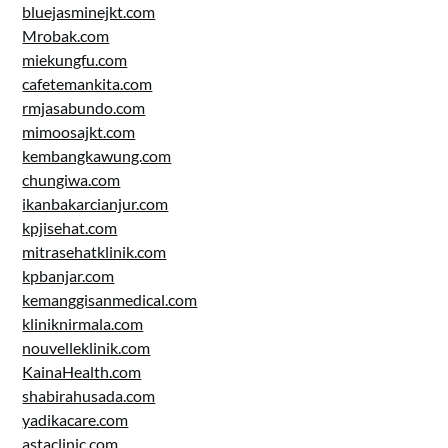
bluejasminejkt.com
Mrobak.com
miekungfu.com
cafetemankita.com
rmjasabundo.com
mimoosajkt.com
kembangkawung.com
chungiwa.com
ikanbakarcianjur.com
kpjisehat.com
mitrasehatklinik.com
kpbanjar.com
kemanggisanmedical.com
kliniknirmala.com
nouvelleklinik.com
KainaHealth.com
shabirahusada.com
yadikacare.com
astaclinic.com