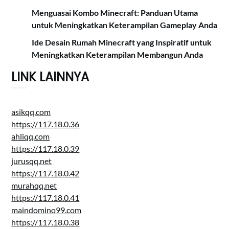
Menguasai Kombo Minecraft: Panduan Utama
untuk Meningkatkan Keterampilan Gameplay Anda
Ide Desain Rumah Minecraft yang Inspiratif untuk
Meningkatkan Keterampilan Membangun Anda
LINK LAINNYA
asikqq.com
https://117.18.0.36
ahliqq.com
https://117.18.0.39
jurusqq.net
https://117.18.0.42
murahqq.net
https://117.18.0.41
maindomino99.com
https://117.18.0.38