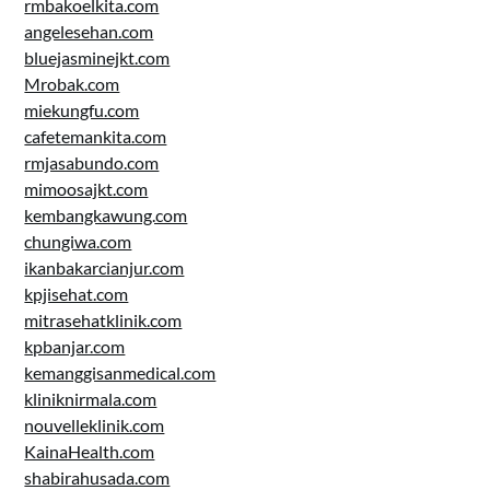
rmbakoelkita.com
angelesehan.com
bluejasminejkt.com
Mrobak.com
miekungfu.com
cafetemankita.com
rmjasabundo.com
mimoosajkt.com
kembangkawung.com
chungiwa.com
ikanbakarcianjur.com
kpjisehat.com
mitrasehatklinik.com
kpbanjar.com
kemanggisanmedical.com
kliniknirmala.com
nouvelleklinik.com
KainaHealth.com
shabirahusada.com