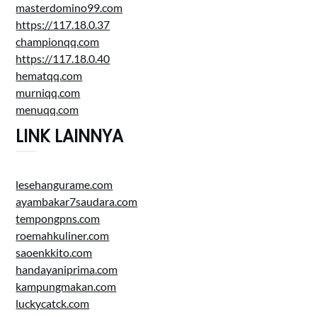
masterdomino99.com
https://117.18.0.37
championqq.com
https://117.18.0.40
hematqq.com
murniqq.com
menuqq.com
LINK LAINNYA
lesehangurame.com
ayambakar7saudara.com
tempongpns.com
roemahkuliner.com
saoenkkito.com
handayaniprima.com
kampungmakan.com
luckycatck.com