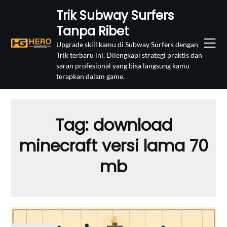
Skip
Trik Subway Surfers
to
Tanpa Ribet
content
Upgrade skill kamu di Subway Surfers dengan
Trik terbaru ini. Dilengkapi strategi praktis dan
saran profesional yang bisa langsung kamu
terapkan dalam game.
Tag:
download
minecraft versi lama 70
mb