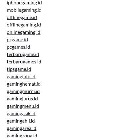
iphonegaming.id
mobilegaming.id
offlinegame.id
offlinegaming.id
onlinegaming.id
pcgame.id
pcgames.id
terbarugame.id
terbarugames.id
tipsgame.id
gaminginfo.id
gaminghemat.id
gamingmurni.id
gamingjurus.id
gamingmenu.id
gamingasik.id
gamingahli.id
gamingarea.id
gamingzona.id