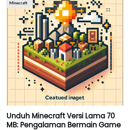
Minecraft
Unduh Minecraft Versi Lama 70
MB: Pengalaman Bermain Game