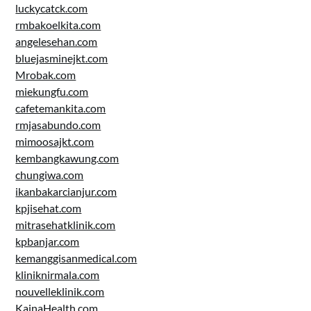
luckycatck.com
rmbakoelkita.com
angelesehan.com
bluejasminejkt.com
Mrobak.com
miekungfu.com
cafetemankita.com
rmjasabundo.com
mimoosajkt.com
kembangkawung.com
chungiwa.com
ikanbakarcianjur.com
kpjisehat.com
mitrasehatklinik.com
kpbanjar.com
kemanggisanmedical.com
kliniknirmala.com
nouvelleklinik.com
KainaHealth.com