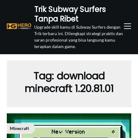
Skip
Trik Subway Surfers
to
Tanpa Ribet
content
Upgrade skill kamu di Subway Surfers dengan
Trik terbaru ini. Dilengkapi strategi praktis dan
saran profesional yang bisa langsung kamu
terapkan dalam game.
Tag:
download
minecraft 1.20.81.01
Minecraft