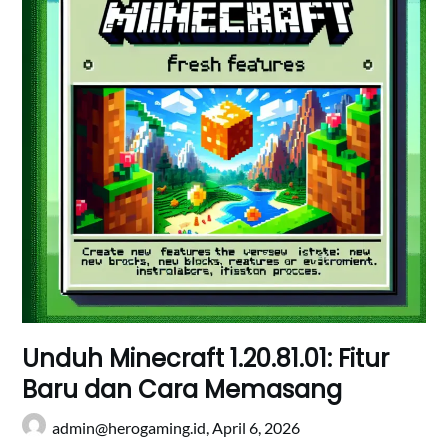
Unduh Minecraft 1.20.81.01: Fitur
Baru dan Cara Memasang
admin@herogaming.id
,
April 6, 2026