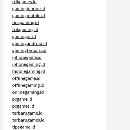
trikgames.id
gamingiphone.id
gamingmobile.id
tipsgaming.id
trikgaming.id
gamingpc.id
gamingandroid.id
gamingterbaru.id
iphonegame.id
iphonegaming.id
mobilegaming.id
offlinegame.id
offlinegaming.id
onlinegaming.id
pcgame.id
pcgames.id
terbarugame.id
terbarugames.id
tipsgame.id