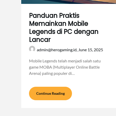
Panduan Praktis
Memainkan Mobile
Legends di PC dengan
Lancar
admin@herogaming.id
,
June 15, 2025
Mobile Legends telah menjadi salah satu
game MOBA (Multiplayer Online Battle
Arena) paling populer di…
Continue Reading