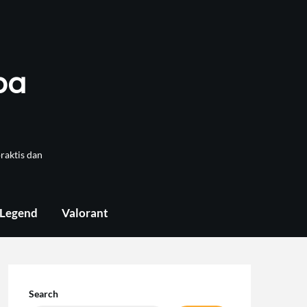
pa
praktis dan
 Legend
Valorant
Search