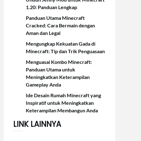
1.20: Panduan Lengkap
Panduan Utama Minecraft
Cracked: Cara Bermain dengan
Aman dan Legal
Mengungkap Kekuatan Gada di
Minecraft: Tip dan Trik Penguasaan
Menguasai Kombo Minecraft:
Panduan Utama untuk
Meningkatkan Keterampilan
Gameplay Anda
Ide Desain Rumah Minecraft yang
Inspiratif untuk Meningkatkan
Keterampilan Membangun Anda
LINK LAINNYA