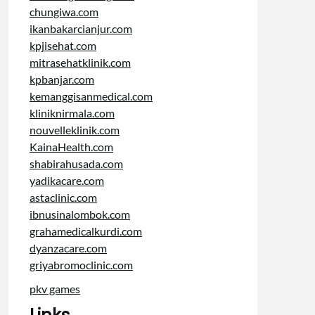
chungiwa.com
ikanbakarcianjur.com
kpjisehat.com
mitrasehatklinik.com
kpbanjar.com
kemanggisanmedical.com
kliniknirmala.com
nouvelleklinik.com
KainaHealth.com
shabirahusada.com
yadikacare.com
astaclinic.com
ibnusinalombok.com
grahamedicalkurdi.com
dyanzacare.com
griyabromoclinic.com
pkv games