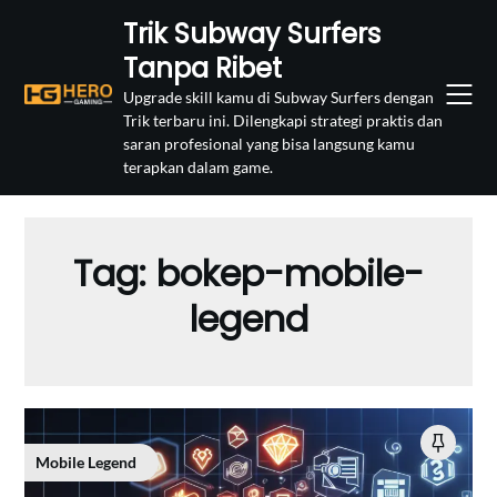
Skip
Trik Subway Surfers
to
Tanpa Ribet
content
Upgrade skill kamu di Subway Surfers dengan
Trik terbaru ini. Dilengkapi strategi praktis dan
saran profesional yang bisa langsung kamu
terapkan dalam game.
Tag:
bokep-mobile-
legend
Mobile Legend