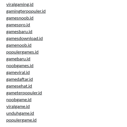
viralgaming.id
gamingterpopuler.id
gamesnoob.id
gamespro.id
gamesbaru.id
gamesdownload.id
gamenoob.id
populergames.id
gamebaru.id
noobgames.id
gameviral.id
gamedaftar.id
gamesehat.id
gameterpopuler.id
noobgame.id
viralgame.id
unduhgame.id
populergame.id