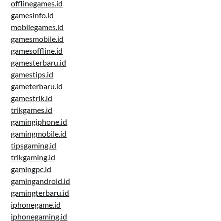
offlinegames.id
gamesinfo.id
mobilegames.id
gamesmobile.id
gamesoffline.id
gamesterbaru.id
gamestips.id
gameterbaru.id
gamestrik.id
trikgames.id
gamingiphone.id
gamingmobile.id
tipsgaming.id
trikgaming.id
gamingpc.id
gamingandroid.id
gamingterbaru.id
iphonegame.id
iphonegaming.id