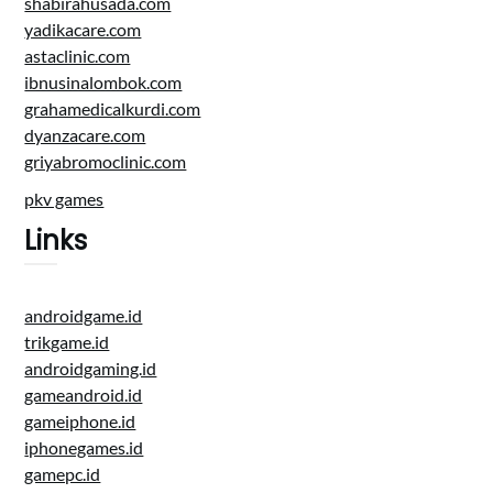
shabirahusada.com
yadikacare.com
astaclinic.com
ibnusinalombok.com
grahamedicalkurdi.com
dyanzacare.com
griyabromoclinic.com
pkv games
Links
androidgame.id
trikgame.id
androidgaming.id
gameandroid.id
gameiphone.id
iphonegames.id
gamepc.id